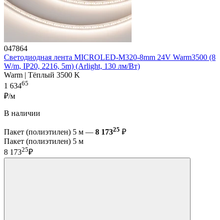
047864
Светодиодная лента MICROLED-M320-8mm 24V Warm3500 (8
W/m, IP20, 2216, 5m) (Arlight, 130 лм/Вт)
Warm | Тёплый 3500 K
65
1 634
₽/м
В наличии
25
Пакет (полиэтилен) 5 м —
8 173
₽
Пакет (полиэтилен) 5 м
25
8 173
₽