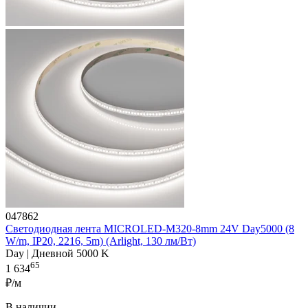
047862
Светодиодная лента MICROLED-M320-8mm 24V Day5000 (8
W/m, IP20, 2216, 5m) (Arlight, 130 лм/Вт)
Day | Дневной 5000 K
65
1 634
₽/м
В наличии