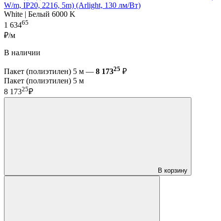
W/m, IP20, 2216, 5m) (Arlight, 130 лм/Вт)
White | Белый 6000 K
65
1 634
₽/м
В наличии
25
Пакет (полиэтилен) 5 м —
8 173
₽
Пакет (полиэтилен) 5 м
25
8 173
₽
В корзину