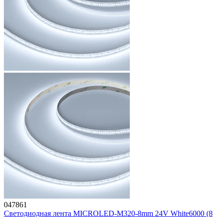
047861
Светодиодная лента MICROLED-M320-8mm 24V White6000 (8