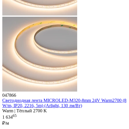
047866
Светодиодная лента MICROLED-M320-8mm 24V Warm2700 (8
W/m, IP20, 2216, 5m) (Arlight, 130 лм/Вт)
Warm | Тёплый 2700 K
65
1 634
₽/м