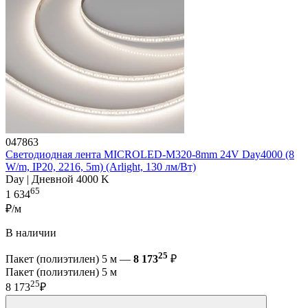
047863
Светодиодная лента MICROLED-M320-8mm 24V Day4000 (8
W/m, IP20, 2216, 5m) (Arlight, 130 лм/Вт)
Day | Дневной 4000 K
65
1 634
₽/м
В наличии
25
Пакет (полиэтилен) 5 м —
8 173
₽
Пакет (полиэтилен) 5 м
25
8 173
₽