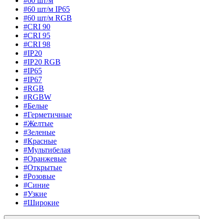
#60 шт/м
#60 шт/м IP65
#60 шт/м RGB
#CRI 90
#CRI 95
#CRI 98
#IP20
#IP20 RGB
#IP65
#IP67
#RGB
#RGBW
#Белые
#Герметичные
#Желтые
#Зеленые
#Красные
#Мультибелая
#Оранжевые
#Открытые
#Розовые
#Синие
#Узкие
#Широкие