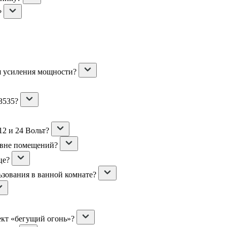
?
я усиления мощности?
3535?
2 и 24 Вольт?
 вне помещений?
це?
ьзования в ванной комнате?
ект «бегущий огонь»?