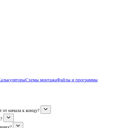
Калькуляторы
Схемы монтажа
Файлы и программы
 от начала к концу?
t?
ьнику?