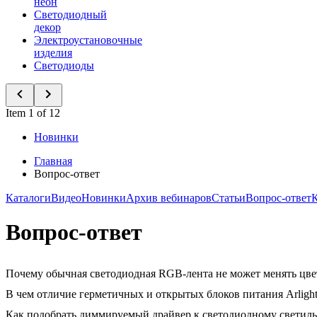
неон
Светодиодный
декор
Электроустановочные
изделия
Светодиоды
Item 1 of 12
Новинки
Главная
Вопрос-ответ
Каталоги
Видео
Новинки
Архив вебинаров
Статьи
Вопрос-ответ
Вопрос-ответ
Почему обычная светодиодная RGB-лента не может менять цвет
В чем отличие герметичных и открытых блоков питания Arligh
Как подобрать диммируемый драйвер к светодиодному светил