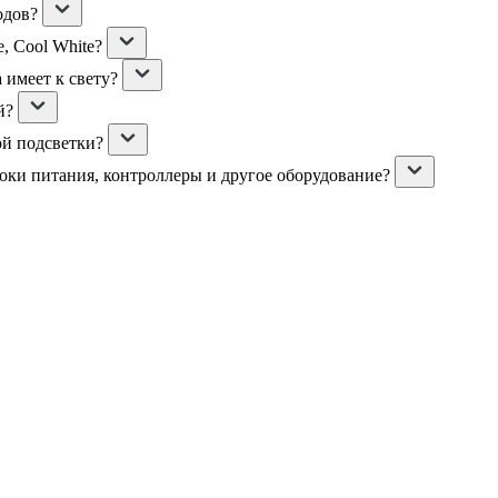
одов?
, Cool White?
 имеет к свету?
й?
ой подсветки?
локи питания, контроллеры и другое оборудование?