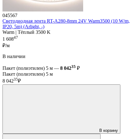
045567
Светодиодная лента RT-A280-8mm 24V Warm3500 (10 W/m,
IP20, 5m) (Arlight, -)
Warm | Тёплый 3500 K
47
1 608
₽/м
В наличии
35
Пакет (полиэтилен) 5 м —
8 042
₽
Пакет (полиэтилен) 5 м
35
8 042
₽
В корзину