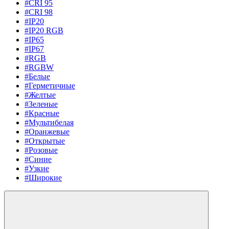
#CRI 95
#CRI 98
#IP20
#IP20 RGB
#IP65
#IP67
#RGB
#RGBW
#Белые
#Герметичные
#Желтые
#Зеленые
#Красные
#Мультибелая
#Оранжевые
#Открытые
#Розовые
#Синие
#Узкие
#Широкие