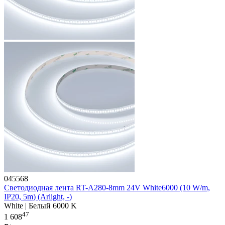
045568
Светодиодная лента RT-A280-8mm 24V White6000 (10 W/m,
IP20, 5m) (Arlight, -)
White | Белый 6000 K
47
1 608