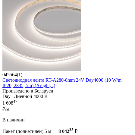
045564(1)
Светодиодная лента RT-A280-8mm 24V Day4000 (10 W/m,
IP20, 2835, 5m) (Arlight, -)
Произведено в Беларуси
Day | Дневной 4000 K
47
1 608
₽/м
В наличии
35
Пакет (полиэтилен) 5 м —
8 042
₽