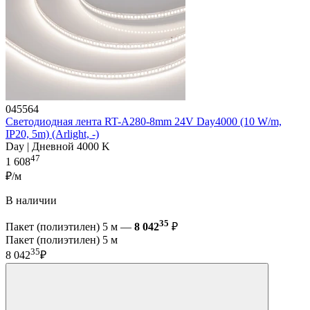
045564
Светодиодная лента RT-A280-8mm 24V Day4000 (10 W/m,
IP20, 5m) (Arlight, -)
Day | Дневной 4000 K
47
1 608
₽/м
В наличии
35
Пакет (полиэтилен) 5 м —
8 042
₽
Пакет (полиэтилен) 5 м
35
8 042
₽