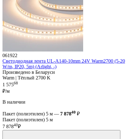
061922
Светодиодная лента UL-A140-10mm 24V Warm2700 (5-20
W/m, IP20, 5m) (Arlight, -)
Произведено в Беларуси
Warm | Тёплый 2700 K
68
1 575
₽/м
В наличии
40
Пакет (полиэтилен) 5 м —
7 878
₽
Пакет (полиэтилен) 5 м
40
7 878
₽