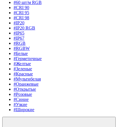
#60 шт/м RGB
#CRI 90
#CRI 95
#CRI 98
#IP20
#IP20 RGB
#IP65
#IP67
#RGB
#RGBW
#Белые
#Герметичные
#Желтые
#Зеленые
#Красные
#Мультибелая
#Оранжевые
#Открытые
#Розовые
#Синие
#Узкие
#Широкие