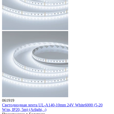
061919
Светодиодная лента UL-A140-10mm 24V White6000 (5-20
W/m, IP20, 5m) (Arlight, -)