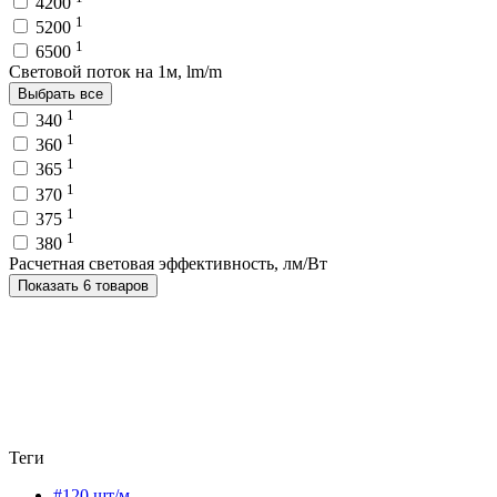
4200
1
5200
1
6500
Световой поток на 1м, lm/m
Выбрать все
1
340
1
360
1
365
1
370
1
375
1
380
Расчетная световая эффективность, лм/Вт
Показать 6 товаров
Теги
#120 шт/м