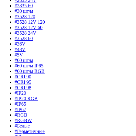
#2835 24V
#2835 60
#30 шт/м
#3528 120
#3528 12V 120
#3528 12V 60
#3528 24V
#3528 60
#36V
#48V
#5V
#60 шт/м
#60 шт/м IP65
#60 шт/м RGB
#CRI 90
#CRI 95
#CRI 98
#IP20
#IP20 RGB
#IP65
#IP67
#RGB
#RGBW
#Белые
#Герметичные