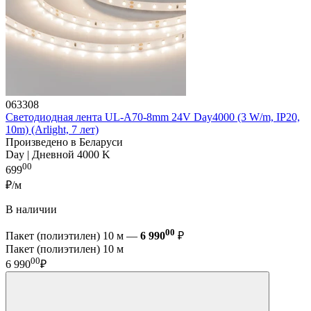
063308
Светодиодная лента UL-A70-8mm 24V Day4000 (3 W/m, IP20,
10m) (Arlight, 7 лет)
Произведено в Беларуси
Day | Дневной 4000 K
00
699
₽/м
В наличии
00
Пакет (полиэтилен) 10 м —
6 990
₽
Пакет (полиэтилен) 10 м
00
6 990
₽