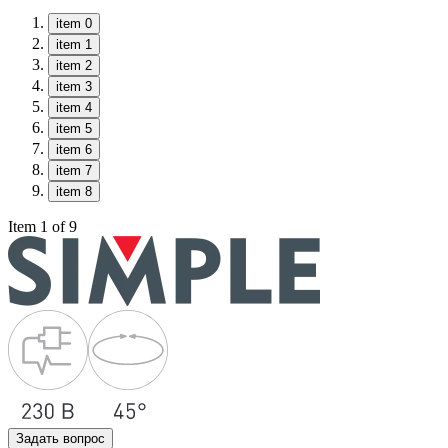
item 0
item 1
item 2
item 3
item 4
item 5
item 6
item 7
item 8
Item 1 of 9
Задать вопрос