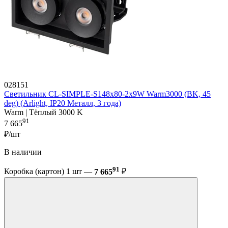
028151
Светильник CL-SIMPLE-S148x80-2x9W Warm3000 (BK, 45
deg) (Arlight, IP20 Металл, 3 года)
Warm | Тёплый 3000 K
91
7 665
₽/шт
В наличии
91
Коробка (картон) 1 шт —
7 665
₽