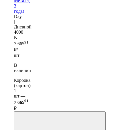
Металл,
3
года)
Day
|
Дневной
4000
K
91
7 665
₽/
шт
В
наличии
Коробка
(картон)
1
шт —
91
7 665
₽