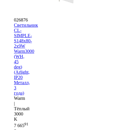
026876
Светильник
CL-
SIMPLE-
S148x80-
2x9W
Warm3000
(WH,
45
deg)
(Arlight,
IP20
Металл,
3
года)
Warm
|
Тёплый
3000
K
91
7 665