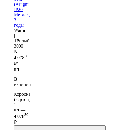
(Arlight,
IP20
Металл,
3
года)
Warm
|
Тёплый
3000
K
50
4 078
₽/
шт
В
наличии
Коробка
(картон)
1
шт —
50
4 078
₽