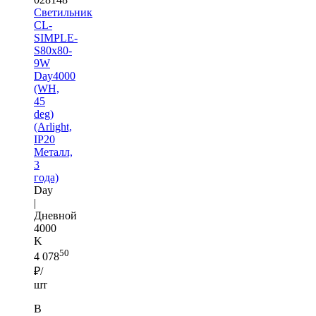
Светильник
CL-
SIMPLE-
S80x80-
9W
Day4000
(WH,
45
deg)
(Arlight,
IP20
Металл,
3
года)
Day
|
Дневной
4000
K
50
4 078
₽/
шт
В