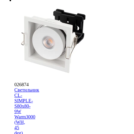
026874
Светильник
CL-
SIMPLE-
S80x80-
9W
Warm3000
(WH,
45
deg)