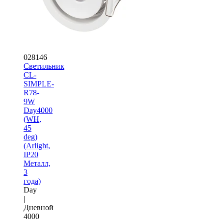
028146
Светильник
CL-
SIMPLE-
R78-
9W
Day4000
(WH,
45
deg)
(Arlight,
IP20
Металл,
3
года)
Day
|
Дневной
4000