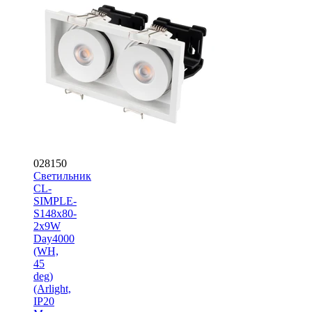
028150
Светильник
CL-
SIMPLE-
S148x80-
2x9W
Day4000
(WH,
45
deg)
(Arlight,
IP20