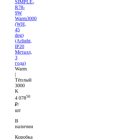
SIMPLE-
R78-
9W
Warm3000
(WH,
45
deg)
(Arlight,
IP20
Металл,
3
года)
Warm
|
Тёплый
3000
K
50
4 078
₽/
шт
В
наличии
Коробка