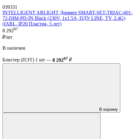
039331
INTELLIGENT ARLIGHT Диммер SMART-SET-TRIAC-601-
72-DIM-PD-IN Black (230V, 1x1.5A, ПДУ LINE, TY, 2.4G)
(IARL, IP20 Пластик, 5 лет)
97
8 292
₽/шт
В наличии
97
Блистер (ПЭТ) 1 шт —
8 292
₽
В корзину