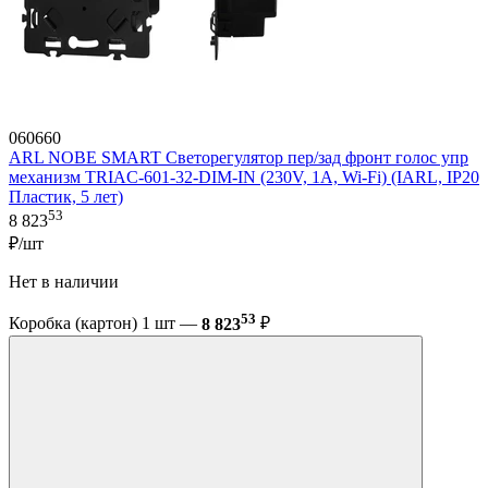
060660
ARL NOBE SMART Светорегулятор пер/зад фронт голос упр
механизм TRIAC-601-32-DIM-IN (230V, 1A, Wi-Fi) (IARL, IP20
Пластик, 5 лет)
53
8 823
₽/шт
Нет в наличии
53
Коробка (картон) 1 шт —
8 823
₽