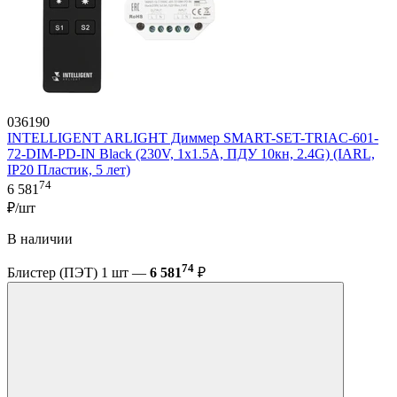
036190
INTELLIGENT ARLIGHT Диммер SMART-SET-TRIAC-601-
72-DIM-PD-IN Black (230V, 1x1.5A, ПДУ 10кн, 2.4G) (IARL,
IP20 Пластик, 5 лет)
74
6 581
₽/шт
В наличии
74
Блистер (ПЭТ) 1 шт —
6 581
₽