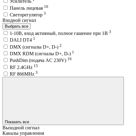
Усилитель
10
Панель лицевая
3
Светорегулятор
Входной сигнал
Выбрать все
3
1-10В, вход активный, полное гашение при 1В
1
DALI DT4
2
DMX (сигналы D+, D-)
1
DMX RDM (сигналы D+, D-)
16
PushDim (подача AC 230V)
15
RF 2.4GHz
3
RF 866MHz
Показать все
Выходной сигнал
Каналы управления