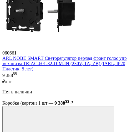
060661
ARL NOBE SMART Светорегулятор пер/зад фронт голос упр
механизм TRIAC-601-32-DIM-IN (230V, 1A, ZB) (IARL, IP20
Пластик, 5 лет)
55
9 388
₽/шт
Нет в наличии
55
Коробка (картон) 1 шт —
9 388
₽