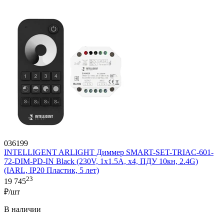
036199
INTELLIGENT ARLIGHT Диммер SMART-SET-TRIAC-601-
72-DIM-PD-IN Black (230V, 1x1.5A, x4, ПДУ 10кн, 2.4G)
(IARL, IP20 Пластик, 5 лет)
23
19 745
₽/шт
В наличии