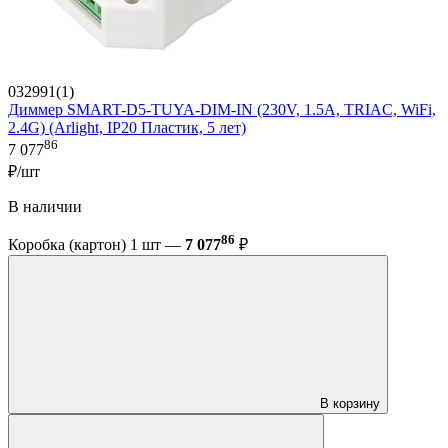
032991(1)
Диммер SMART-D5-TUYA-DIM-IN (230V, 1.5A, TRIAC, WiFi,
2.4G) (Arlight, IP20 Пластик, 5 лет)
86
7 077
₽/шт
В наличии
86
Коробка (картон) 1 шт —
7 077
₽
В корзину