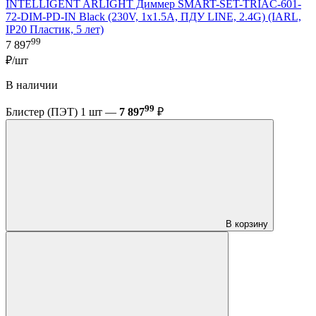
INTELLIGENT ARLIGHT Диммер SMART-SET-TRIAC-601-
72-DIM-PD-IN Black (230V, 1x1.5A, ПДУ LINE, 2.4G) (IARL,
IP20 Пластик, 5 лет)
99
7 897
₽/шт
В наличии
99
Блистер (ПЭТ) 1 шт —
7 897
₽
В корзину