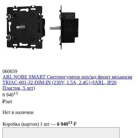
060659
ARL NOBE SMART Светорегулятор пер/зад фронт механизм
TRIAC-601-32-DIM-IN (230V, 1.5A, 2.4G) (IARL, IP20
Пластик, 5 лет)
13
6 940
₽/шт
Нет в наличии
13
Коробка (картон) 1 шт —
6 940
₽