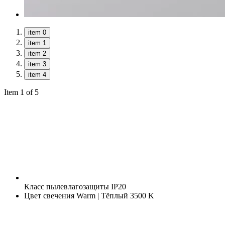
item 0
item 1
item 2
item 3
item 4
Item 1 of 5
Класс пылевлагозащиты
IP20
Цвет свечения
Warm | Тёплый 3500 K