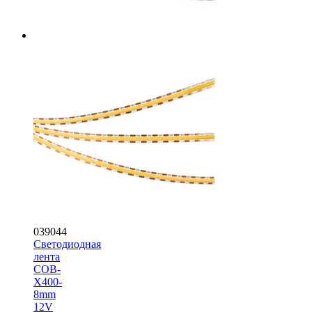
039044
Светодиодная
лента
COB-
X400-
8mm
12V