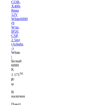
COB-
X400-
8mm
12V
White6000
(9
W/m,
IP20,
CSP,
2.5m)
(Arlight,
-)
White
|
Белый
6000
K
56
1 171
₽/
м
В
наличии
Пакет