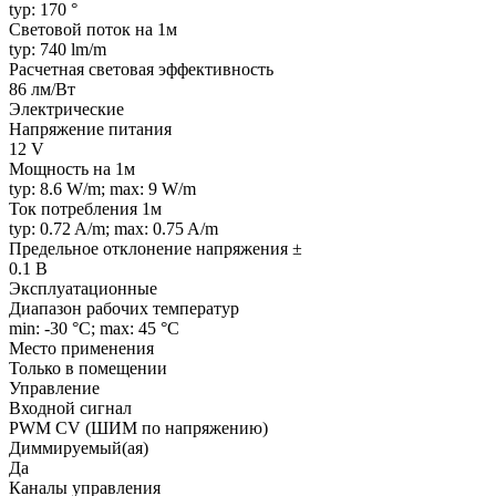
typ: 170 °
Световой поток на 1м
typ: 740 lm/m
Расчетная световая эффективность
86 лм/Вт
Электрические
Напряжение питания
12 V
Мощность на 1м
typ: 8.6 W/m; max: 9 W/m
Ток потребления 1м
typ: 0.72 A/m; max: 0.75 A/m
Предельное отклонение напряжения ±
0.1 В
Эксплуатационные
Диапазон рабочих температур
min: -30 °C; max: 45 °C
Место применения
Только в помещении
Управление
Входной сигнал
PWM СV (ШИМ по напряжению)
Диммируемый(ая)
Да
Каналы управления