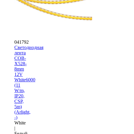
041792
Светодиодная
лента
COB-
X528-
8mm
12V
White6000
(11
W/m,
IP20,
CSP,
5m)
(Arlight,
-)
White
|
Белый