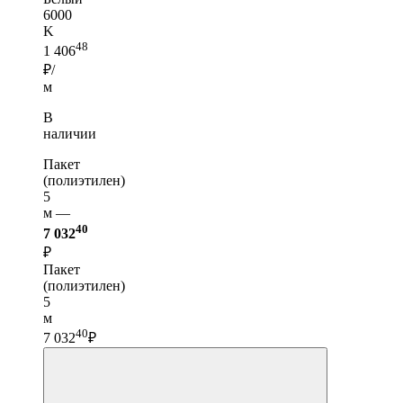
6000
K
48
1 406
₽/
м
В
наличии
Пакет
(полиэтилен)
5
м —
40
7 032
₽
Пакет
(полиэтилен)
5
м
40
7 032
₽