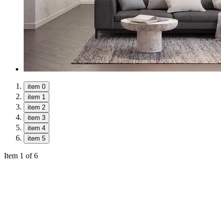
item 0
item 1
item 2
item 3
item 4
item 5
Item 1 of 6