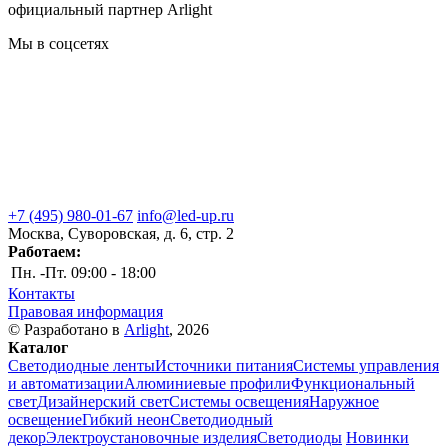
официальный партнер Arlight
Мы в соцсетях
+7 (495) 980-01-67
info@led-up.ru
Москва, Суворовская, д. 6, стр. 2
Работаем:
Пн. -Пт.
09:00 - 18:00
Контакты
Правовая информация
© Разработано в
Arlight
, 2026
Каталог
Светодиодные ленты
Источники питания
Системы управления
и автоматизации
Алюминиевые профили
Функциональный
свет
Дизайнерский свет
Системы освещения
Наружное
освещение
Гибкий неон
Светодиодный
декор
Электроустановочные изделия
Светодиоды
Новинки