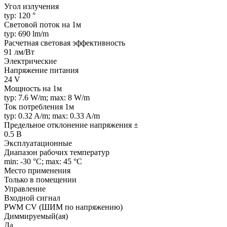
Угол излучения
typ: 120 °
Световой поток на 1м
typ: 690 lm/m
Расчетная световая эффективность
91 лм/Вт
Электрические
Напряжение питания
24 V
Мощность на 1м
typ: 7.6 W/m; max: 8 W/m
Ток потребления 1м
typ: 0.32 A/m; max: 0.33 A/m
Предельное отклонение напряжения ±
0.5 В
Эксплуатационные
Диапазон рабочих температур
min: -30 °C; max: 45 °C
Место применения
Только в помещении
Управление
Входной сигнал
PWM СV (ШИМ по напряжению)
Диммируемый(ая)
Да