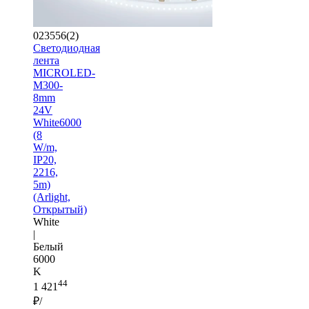
023556(2)
Светодиодная
лента
MICROLED-
M300-
8mm
24V
White6000
(8
W/m,
IP20,
2216,
5m)
(Arlight,
Открытый)
White
|
Белый
6000
K
44
1 421
₽/