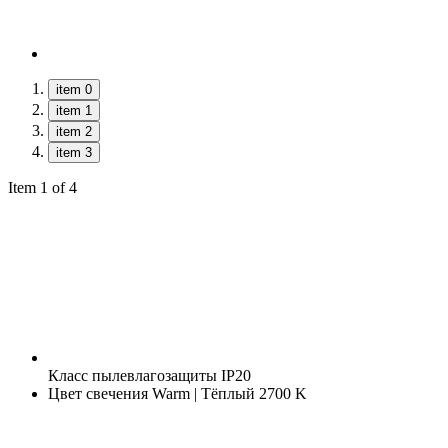
item 0
item 1
item 2
item 3
Item 1 of 4
Класс пылевлагозащиты
IP20
Цвет свечения
Warm | Тёплый 2700 K