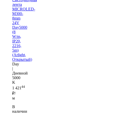
лента
MICROLED-
M300-
8mm
24V
Day5000
(8
W/m,
IP20,
2216,
5m)
(Arlight,
Открытый)
Day
|
Дневной
5000
K
44
1 421
₽/
м
В
наличии