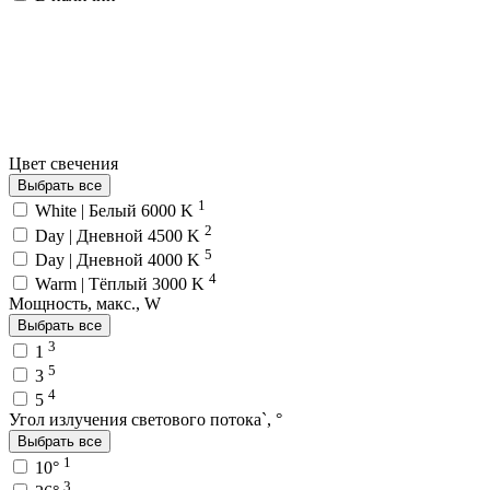
Цвет свечения
Выбрать все
1
White | Белый 6000 K
2
Day | Дневной 4500 K
5
Day | Дневной 4000 K
4
Warm | Тёплый 3000 K
Мощность, макс., W
Выбрать все
3
1
5
3
4
5
Угол излучения светового потока`, °
Выбрать все
1
10°
3