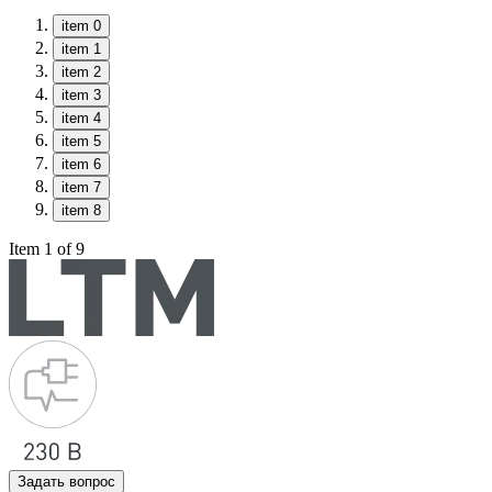
item 0
item 1
item 2
item 3
item 4
item 5
item 6
item 7
item 8
Item 1 of 9
Задать вопрос