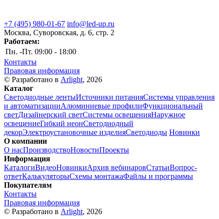
+7 (495) 980-01-67
info@led-up.ru
Москва, Суворовская, д. 6, стр. 2
Работаем:
Пн. -Пт.
09:00 - 18:00
Контакты
Правовая информация
© Разработано в
Arlight
, 2026
Каталог
Светодиодные ленты
Источники питания
Системы управления
и автоматизации
Алюминиевые профили
Функциональный
свет
Дизайнерский свет
Системы освещения
Наружное
освещение
Гибкий неон
Светодиодный
декор
Электроустановочные изделия
Светодиоды
Новинки
О компании
О нас
Производство
Новости
Проекты
Информация
Каталоги
Видео
Новинки
Архив вебинаров
Статьи
Вопрос-
ответ
Калькуляторы
Схемы монтажа
Файлы и программы
Покупателям
Контакты
Правовая информация
© Разработано в
Arlight
, 2026