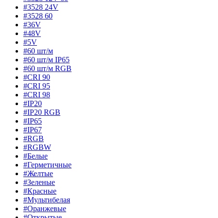
#3528 24V
#3528 60
#36V
#48V
#5V
#60 шт/м
#60 шт/м IP65
#60 шт/м RGB
#CRI 90
#CRI 95
#CRI 98
#IP20
#IP20 RGB
#IP65
#IP67
#RGB
#RGBW
#Белые
#Герметичные
#Желтые
#Зеленые
#Красные
#Мультибелая
#Оранжевые
#Открытые