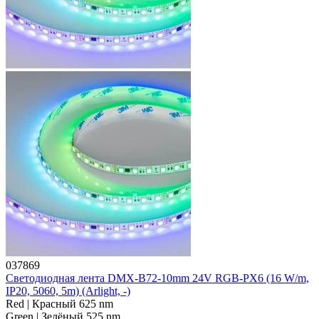
037869
Светодиодная лента DMX-B72-10mm 24V RGB-PX6 (16 W/m,
IP20, 5060, 5m) (Arlight, -)
Red | Красный 625 nm
Green | Зелёный 525 nm