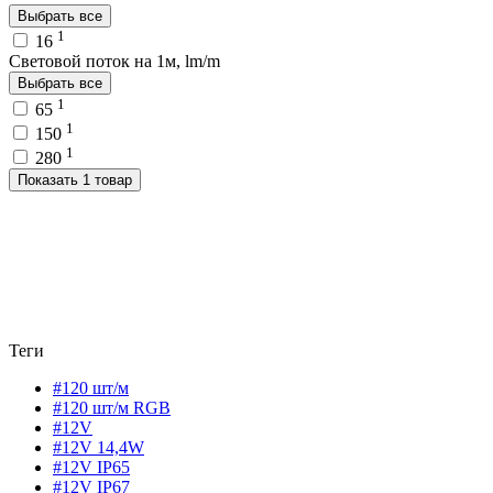
Выбрать все
1
16
Световой поток на 1м, lm/m
Выбрать все
1
65
1
150
1
280
Показать 1 товар
Теги
#120 шт/м
#120 шт/м RGB
#12V
#12V 14,4W
#12V IP65
#12V IP67