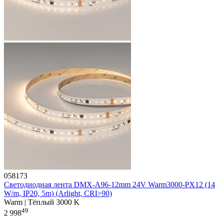
058173
Светодиодная лента DMX-A96-12mm 24V Warm3000-PX12 (14
W/m, IP20, 5m) (Arlight, CRI>90)
Warm | Тёплый 3000 K
49
2 998