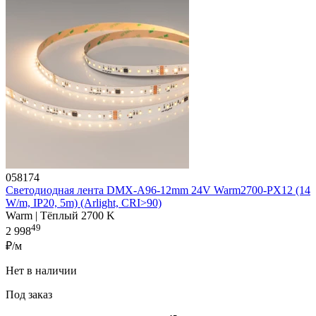
058174
Светодиодная лента DMX-A96-12mm 24V Warm2700-PX12 (14
W/m, IP20, 5m) (Arlight, CRI>90)
Warm | Тёплый 2700 K
49
2 998
₽/м
Нет в наличии
Под заказ