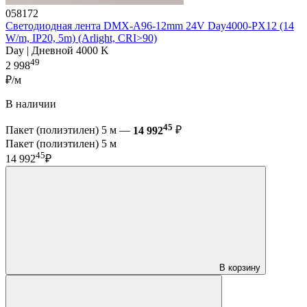
058172
Светодиодная лента DMX-A96-12mm 24V Day4000-PX12 (14
W/m, IP20, 5m) (Arlight, CRI>90)
Day | Дневной 4000 K
49
2 998
₽/м
В наличии
45
Пакет (полиэтилен) 5 м —
14 992
₽
Пакет (полиэтилен) 5 м
45
14 992
₽
В корзину