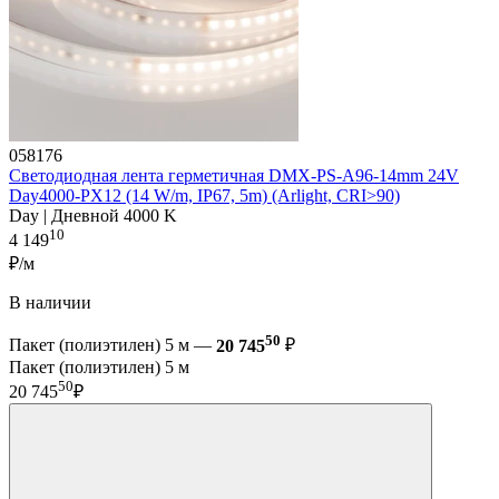
058176
Светодиодная лента герметичная DMX-PS-A96-14mm 24V
Day4000-PX12 (14 W/m, IP67, 5m) (Arlight, CRI>90)
Day | Дневной 4000 K
10
4 149
₽/м
В наличии
50
Пакет (полиэтилен) 5 м —
20 745
₽
Пакет (полиэтилен) 5 м
50
20 745
₽