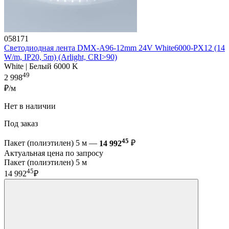
058171
Светодиодная лента DMX-A96-12mm 24V White6000-PX12 (14
W/m, IP20, 5m) (Arlight, CRI>90)
White | Белый 6000 K
49
2 998
₽/м
Нет в наличии
Под заказ
45
Пакет (полиэтилен) 5 м —
14 992
₽
Актуальная цена по запросу
Пакет (полиэтилен) 5 м
45
14 992
₽