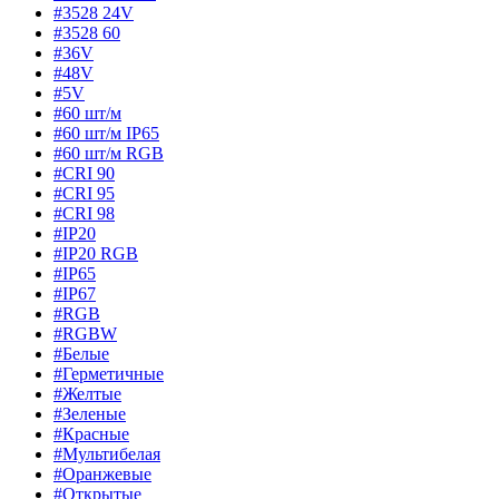
#3528 24V
#3528 60
#36V
#48V
#5V
#60 шт/м
#60 шт/м IP65
#60 шт/м RGB
#CRI 90
#CRI 95
#CRI 98
#IP20
#IP20 RGB
#IP65
#IP67
#RGB
#RGBW
#Белые
#Герметичные
#Желтые
#Зеленые
#Красные
#Мультибелая
#Оранжевые
#Открытые