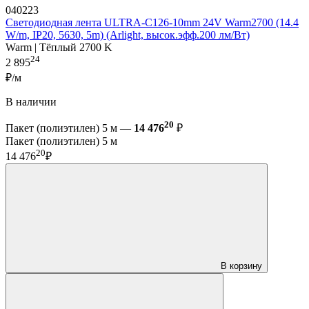
040223
Светодиодная лента ULTRA-C126-10mm 24V Warm2700 (14.4
W/m, IP20, 5630, 5m) (Arlight, высок.эфф.200 лм/Вт)
Warm | Тёплый 2700 K
24
2 895
₽/м
В наличии
20
Пакет (полиэтилен) 5 м —
14 476
₽
Пакет (полиэтилен) 5 м
20
14 476
₽
В корзину