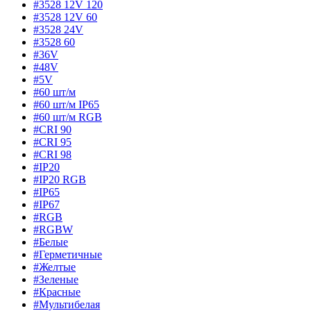
#3528 12V 120
#3528 12V 60
#3528 24V
#3528 60
#36V
#48V
#5V
#60 шт/м
#60 шт/м IP65
#60 шт/м RGB
#CRI 90
#CRI 95
#CRI 98
#IP20
#IP20 RGB
#IP65
#IP67
#RGB
#RGBW
#Белые
#Герметичные
#Желтые
#Зеленые
#Красные
#Мультибелая