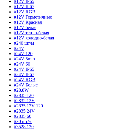
#12V IP65
#12V IP67
#12V RGB
#12V Герметичные
#12V Красная
#12V белая
#12V тепло-белая
#12V холодно-белая
#240 шт/м
#24V
#24V 120
#24V 5mm
#24V 60
#24V IP65
#24V IP67
#24V RGB
#24V Белые
#28,8W
#2835 120
#2835 12V
#2835 12V 120
#2835 24V
#2835 60
#30 шт/м
#3528 120