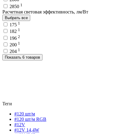
1
2850
Расчетная световая эффективность, лм/Вт
Выбрать все
1
175
1
182
2
196
1
200
1
204
Показать 6 товаров
Теги
#120 шт/м
#120 шт/м RGB
#12V
#12V 14,4W