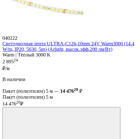
040222
Светодиодная лента ULTRA-C126-10mm 24V Warm3000 (14.4
W/m, IP20, 5630, 5m) (Arlight, высок.эфф.200 лм/Вт)
Warm | Тёплый 3000 K
24
2 895
₽/м
В наличии
20
Пакет (полиэтилен) 5 м —
14 476
₽
Пакет (полиэтилен) 5 м
20
14 476
₽