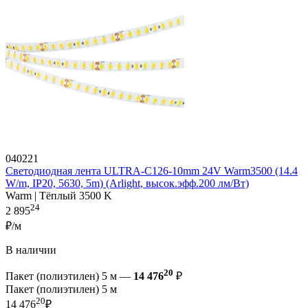
040221
Светодиодная лента ULTRA-C126-10mm 24V Warm3500 (14.4
W/m, IP20, 5630, 5m) (Arlight, высок.эфф.200 лм/Вт)
Warm | Тёплый 3500 K
24
2 895
₽/м
В наличии
20
Пакет (полиэтилен) 5 м —
14 476
₽
Пакет (полиэтилен) 5 м
20
14 476
₽