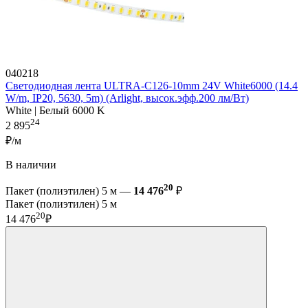
040218
Светодиодная лента ULTRA-C126-10mm 24V White6000 (14.4
W/m, IP20, 5630, 5m) (Arlight, высок.эфф.200 лм/Вт)
White | Белый 6000 K
24
2 895
₽/м
В наличии
20
Пакет (полиэтилен) 5 м —
14 476
₽
Пакет (полиэтилен) 5 м
20
14 476
₽