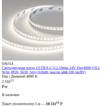
036314
Светодиодная лента ULTRA-C112-10mm 24V Day4000 (19.2
W/m, IP20, 5630, 5m) (Arlight, высок.эфф.160 лм/Вт)
Day | Дневной 4000 K
23
2 102
₽/м
В наличии
15
Пакет (полиэтилен) 5 м —
10 511
₽