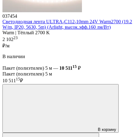
037454
Светодиодная лента ULTRA-C112-10mm 24V Warm2700 (19.2
W/m, IP20, 5630, 5m) (Arlight, высок.эфф.160 лм/Вт)
Warm | Тёплый 2700 K
23
2 102
₽/м
В наличии
15
Пакет (полиэтилен) 5 м —
10 511
₽
Пакет (полиэтилен) 5 м
15
10 511
₽
В корзину