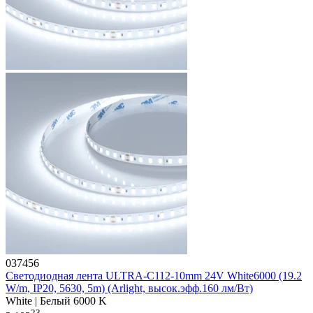
037456
Светодиодная лента ULTRA-C112-10mm 24V White6000 (19.2
W/m, IP20, 5630, 5m) (Arlight, высок.эфф.160 лм/Вт)
White | Белый 6000 K
23