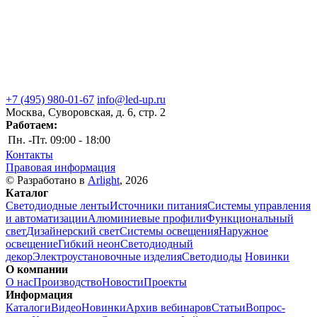
+7 (495) 980-01-67
info@led-up.ru
Москва, Суворовская, д. 6, стр. 2
Работаем:
Пн. -Пт.
09:00 - 18:00
Контакты
Правовая информация
© Разработано в
Arlight
, 2026
Каталог
Светодиодные ленты
Источники питания
Системы управления
и автоматизации
Алюминиевые профили
Функциональный
свет
Дизайнерский свет
Системы освещения
Наружное
освещение
Гибкий неон
Светодиодный
декор
Электроустановочные изделия
Светодиоды
Новинки
О компании
О нас
Производство
Новости
Проекты
Информация
Каталоги
Видео
Новинки
Архив вебинаров
Статьи
Вопрос-