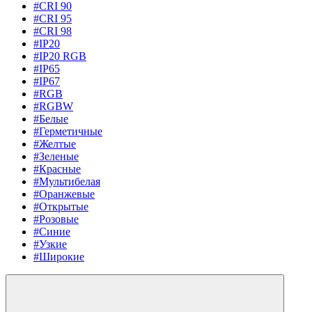
#CRI 90
#CRI 95
#CRI 98
#IP20
#IP20 RGB
#IP65
#IP67
#RGB
#RGBW
#Белые
#Герметичные
#Желтые
#Зеленые
#Красные
#Мультибелая
#Оранжевые
#Открытые
#Розовые
#Синие
#Узкие
#Широкие