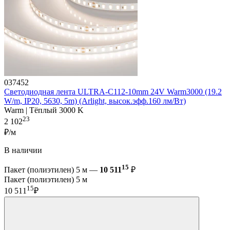
037452
Светодиодная лента ULTRA-C112-10mm 24V Warm3000 (19.2
W/m, IP20, 5630, 5m) (Arlight, высок.эфф.160 лм/Вт)
Warm | Тёплый 3000 K
23
2 102
₽/м
В наличии
15
Пакет (полиэтилен) 5 м —
10 511
₽
Пакет (полиэтилен) 5 м
15
10 511
₽