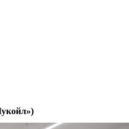
укойл»)