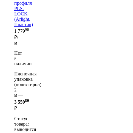
профиля
PLS-
LOCK
(Arlight,
Пластик)
90
1 779
₽/
м
Нет
в
наличии
Пленочная
упаковка
(полистирол)
2
м —
80
3 559
₽
Статус
товара:
выводится