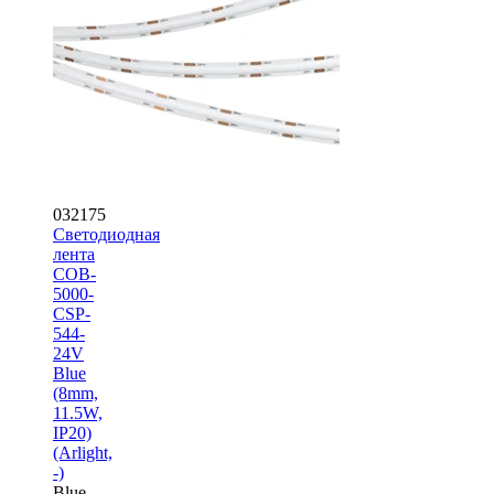
032175
Светодиодная
лента
COB-
5000-
CSP-
544-
24V
Blue
(8mm,
11.5W,
IP20)
(Arlight,
-)
Blue