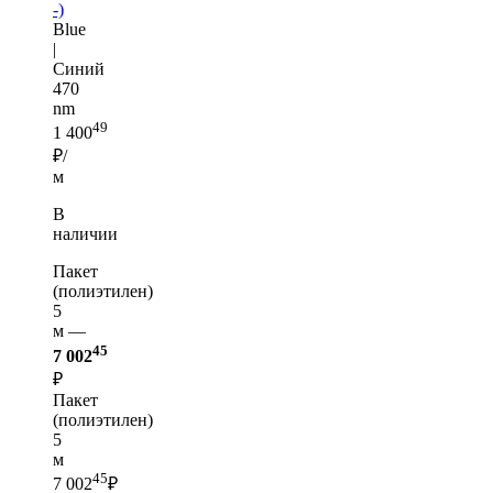
-)
Blue
|
Синий
470
nm
49
1 400
₽/
м
В
наличии
Пакет
(полиэтилен)
5
м —
45
7 002
₽
Пакет
(полиэтилен)
5
м
45
7 002
₽