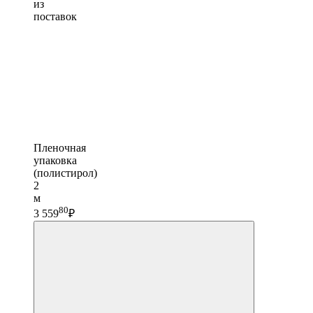
из
поставок
Пленочная
упаковка
(полистирол)
2
м
80
3 559
₽