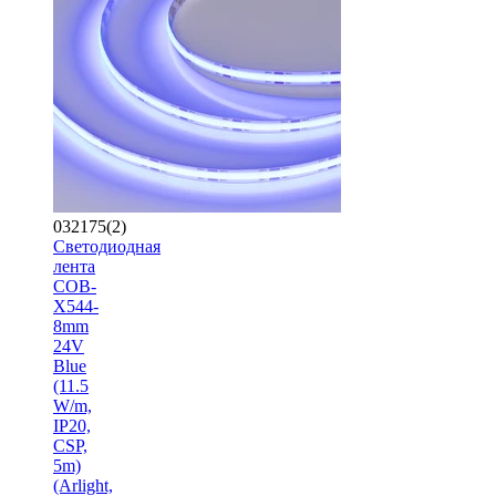
032175(2)
Светодиодная
лента
COB-
X544-
8mm
24V
Blue
(11.5
W/m,
IP20,
CSP,
5m)
(Arlight,