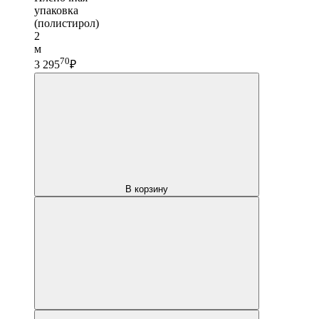
упаковка
(полистирол)
2
м
70
3 295
₽
В корзину