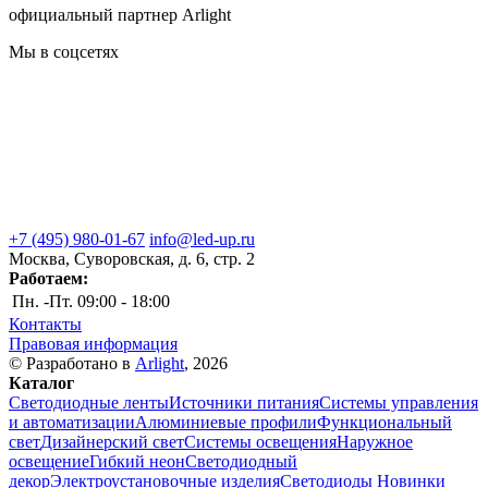
официальный партнер Arlight
Мы в соцсетях
+7 (495) 980-01-67
info@led-up.ru
Москва, Суворовская, д. 6, стр. 2
Работаем:
Пн. -Пт.
09:00 - 18:00
Контакты
Правовая информация
© Разработано в
Arlight
, 2026
Каталог
Светодиодные ленты
Источники питания
Системы управления
и автоматизации
Алюминиевые профили
Функциональный
свет
Дизайнерский свет
Системы освещения
Наружное
освещение
Гибкий неон
Светодиодный
декор
Электроустановочные изделия
Светодиоды
Новинки