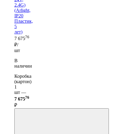
2.4G)
(Arlight,
IP20
Пластик,
5
лет)
76
7 675
₽/
шт
В
наличии
Коробка
(картон)
1
шт —
76
7 675
₽