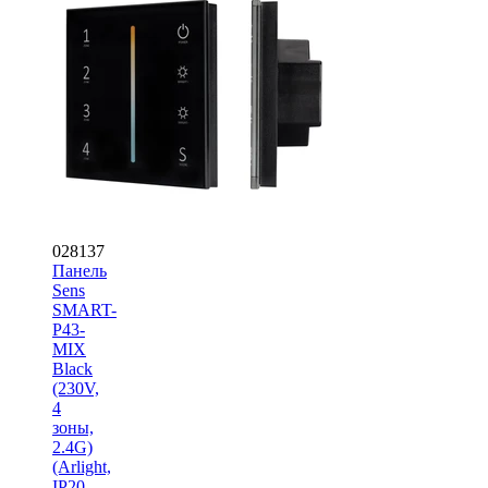
028137
Панель
Sens
SMART-
P43-
MIX
Black
(230V,
4
зоны,
2.4G)
(Arlight,
IP20