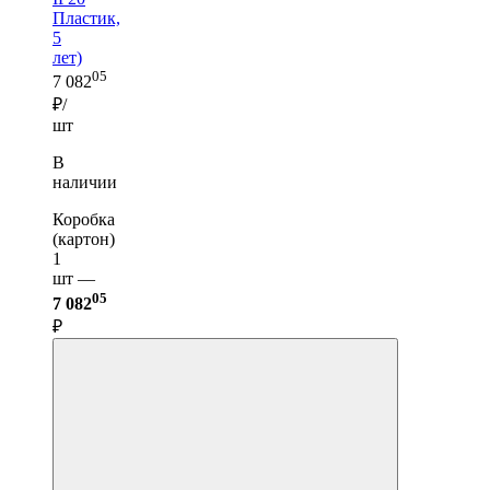
Пластик,
5
лет)
05
7 082
₽/
шт
В
наличии
Коробка
(картон)
1
шт —
05
7 082
₽