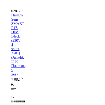
028129
Панель
Sens
SMART-
P17-
DIM
Black
(230V,
4
зоны,
2.4G)
(Arlight,
IP20
Пластик,
5
лет)
05
7 082
₽/
шт
В
наличии