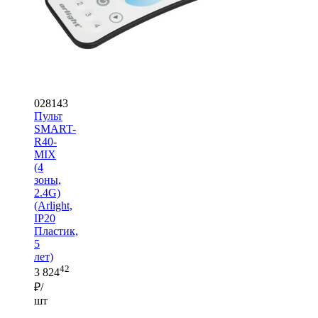
028143
Пульт
SMART-
R40-
MIX
(4
зоны,
2.4G)
(Arlight,
IP20
Пластик,
5
лет)
42
3 824
₽/
шт