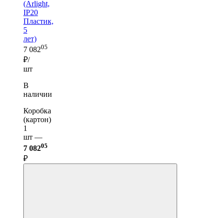
(Arlight,
IP20
Пластик,
5
лет)
05
7 082
₽/
шт
В
наличии
Коробка
(картон)
1
шт —
05
7 082
₽