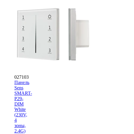
027103
Панель
Sens
SMART-
P29-
DIM
White
(230V,
4
зоны,
2.4G)