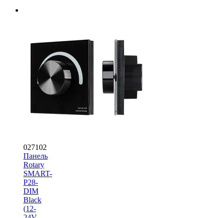
027102
Панель
Rotary
SMART-
P28-
DIM
Black
(12-
24V,