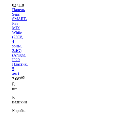
027118
Панель
Sens
SMART-
P38-
MIX
White
(230V,
4
зоны,
2.4G)
(Arlight,
IP20
Пластик,
5
лет)
05
7 082
₽/
шт
В
наличии
Коробка