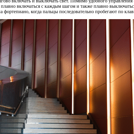
гово включать и выключать свет. Помимо удобного управления 
 плавно включаться с каждым шагом и также плавно выключаться
а фортепиано, когда пальцы последовательно пробегают по кла