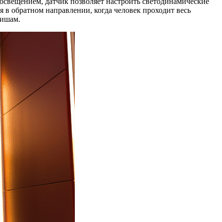
освещением, датчик позволяет настроить светодинамические
 в обратном направлении, когда человек проходит весь
вишам.