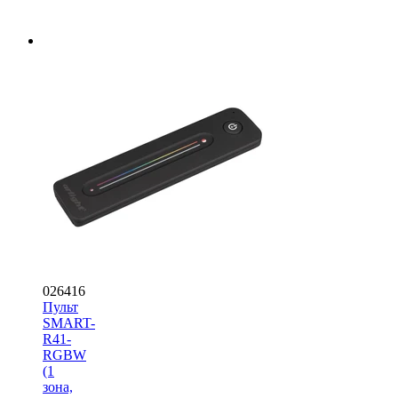
026416
Пульт
SMART-
R41-
RGBW
(1
зона,