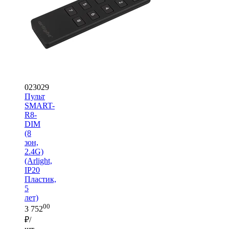
023029
Пульт
SMART-
R8-
DIM
(8
зон,
2.4G)
(Arlight,
IP20
Пластик,
5
лет)
00
3 752
₽/