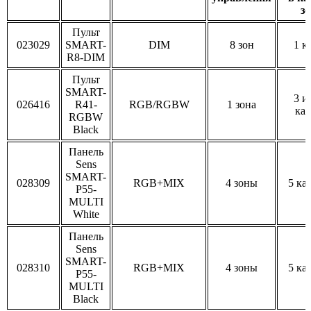
зо
Пульт
023029
SMART-
DIM
8 зон
1 к
R8-DIM
Пульт
SMART-
3 и
026416
R41-
RGB/RGBW
1 зона
кан
RGBW
Black
Панель
Sens
SMART-
028309
RGB+MIX
4 зоны
5 ка
P55-
MULTI
White
Панель
Sens
SMART-
028310
RGB+MIX
4 зоны
5 ка
P55-
MULTI
Black