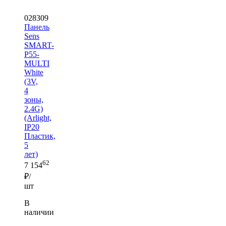
028309
Панель
Sens
SMART-
P55-
MULTI
White
(3V,
4
зоны,
2.4G)
(Arlight,
IP20
Пластик,
5
лет)
62
7 154
₽/
шт
В
наличии