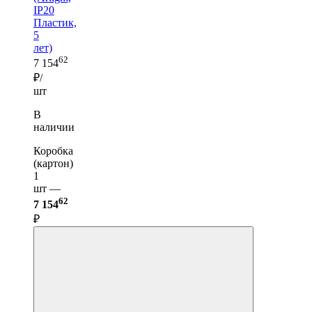
IP20
Пластик,
5
лет)
62
7 154
₽/
шт
В
наличии
Коробка
(картон)
1
шт —
62
7 154
₽