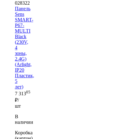
028322
Панель
Sens
SMART-
P67-
MULTI
Black
(230V,
4
зоны,
2.4G)
(Arlight,
IP20
Пластик,
5
лет)
05
7 313
₽/
шт
В
наличии
Коробка
(картон)