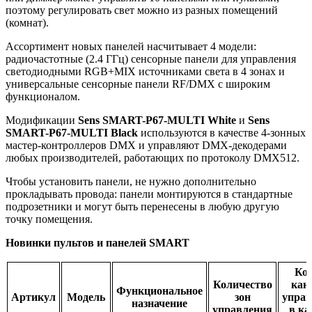
поэтому регулировать свет можно из разных помещений
(комнат).
Ассортимент новых панелей насчитывает 4 модели:
радиочастотные (2.4 ГГц) сенсорные панели для управления
светодиодными RGB+MIX источниками света в 4 зонах и
универсальные сенсорные панели RF/DMX с широким
функционалом.
Модификации
Sens SMART-P67-MULTI White
и
Sens
SMART-P67-MULTI Black
используются в качестве 4-зонных
мастер-контроллеров DMX и управляют DMX-декодерами
любых производителей, работающих по протоколу DMX512.
Чтобы установить панели, не нужно дополнительно
прокладывать провода: панели монтируются в стандартные
подрозетники и могут быть перенесены в любую другую
точку помещения.
Новинки пультов и панелей SMART
Кол
Количество
кан
Функциональное
Артикул
Модель
зон
управ
назначение
управления
в ка