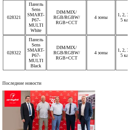
Панель
Sens
DIM/MIX/
SMART-
1, 2, 3
028321
RGB/RGBW/
4 зоны
P67-
5 ка
RGB+CCT
MULTI
White
Панель
Sens
DIM/MIX/
SMART-
1, 2, 3
028322
RGB/RGBW/
4 зоны
P67-
5 ка
RGB+CCT
MULTI
Black
Последние новости