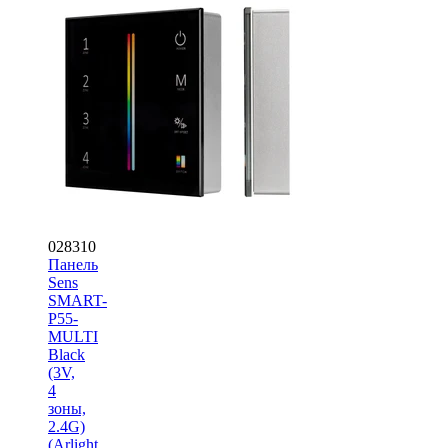
028310
Панель
Sens
SMART-
P55-
MULTI
Black
(3V,
4
зоны,
2.4G)
(Arlight,