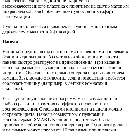
выключение света в одной зоне. Корпус из
высококачественного пластика с приятным на ощупь матовым
покрытием soft-touch обеспечивает удобство и комфорт
эксплуатации.
Пульты поставляются в комплекте с удобным настенным
держателем с магнитной фиксацией.
Панели
Новинки представлены сенсорными стеклянными панелями в
белом и черном цвете. За счет высокой чувствительности
панели быстро реагируют на прикосновения. При касании
сенсоров раздается звуковой сигнал и включается световой
индикатор. Это сделано с целью контроля над выполнением
команд. Звук можно отключить, если в помещении требуется
соблюдать тишину (например, в детских комнатах и
спальнях).
Есть функция управления программами с возможностью
выбора различных световых эффектов и скорости их
воспроизведения. Отдельными кнопками на панели можно
сохранять цвета. Панели совместимы с пультами и
контроллерами SMART. К одной панели может быть
привязано любое количество контроллеров. Один контроллер
или диммер может управлять 10 панелями или пультами,