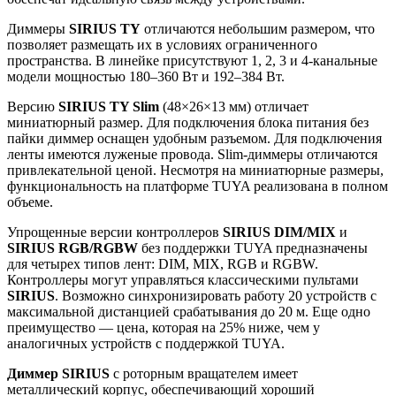
Диммеры
SIRIUS TY
отличаются небольшим размером, что
позволяет размещать их в условиях ограниченного
пространства. В линейке присутствуют 1, 2, 3 и 4-канальные
модели мощностью 180–360 Вт и 192–384 Вт.
Версию
SIRIUS TY Slim
(48×26×13 мм) отличает
миниатюрный размер. Для подключения блока питания без
пайки диммер оснащен удобным разъемом. Для подключения
ленты имеются луженые провода. Slim-диммеры отличаются
привлекательной ценой. Несмотря на миниатюрные размеры,
функциональность на платформе TUYA реализована в полном
объеме.
Упрощенные версии контроллеров
SIRIUS DIM/MIX
и
SIRIUS RGB/RGBW
без поддержки TUYA предназначены
для четырех типов лент: DIM, MIX, RGB и RGBW.
Контроллеры могут управляться классическими пультами
SIRIUS
. Возможно синхронизировать работу 20 устройств с
максимальной дистанцией срабатывания до 20 м. Еще одно
преимущество — цена, которая на 25% ниже, чем у
аналогичных устройств с поддержкой TUYA.
Диммер SIRIUS
с роторным вращателем имеет
металлический корпус, обеспечивающий хороший