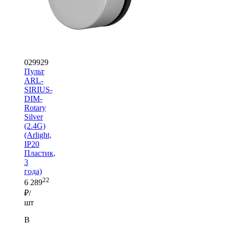
029929
Пульт
ARL-
SIRIUS-
DIM-
Rotary
Silver
(2.4G)
(Arlight,
IP20
Пластик,
3
года)
22
6 289
₽/
шт
В