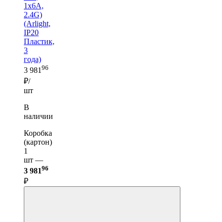
1x6A,
2.4G)
(Arlight,
IP20
Пластик,
3
года)
96
3 981
₽/
шт
В
наличии
Коробка
(картон)
1
шт —
96
3 981
₽