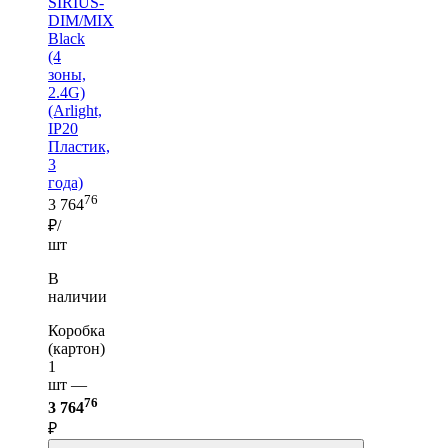
SIRIUS-
DIM/MIX
Black
(4
зоны,
2.4G)
(Arlight,
IP20
Пластик,
3
года)
76
3 764
₽/
шт
В
наличии
Коробка
(картон)
1
шт —
76
3 764
₽