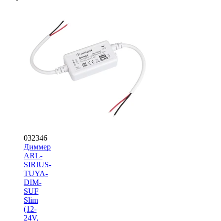
032346
Диммер
ARL-
SIRIUS-
TUYA-
DIM-
SUF
Slim
(12-
24V,