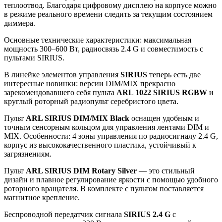
теплоотвод. Благодаря цифровому дисплею на корпусе можно
в режиме реального времени следить за текущим состоянием
диммера.
Основные технические характеристики: максимальная
мощность 300–600 Вт, радиосвязь 2.4 G и совместимость с
пультами SIRIUS.
В линейке элементов управления
SIRIUS
теперь есть две
интересные новинки: версии DIM/MIX прекрасно
зарекомендовавшего себя пульта
ARL 1022 SIRIUS RGBW
и
круглый роторный радиопульт серебристого цвета.
Пульт
ARL SIRIUS DIM/MIX Black
оснащен удобным и
точным сенсорным кольцом для управления лентами DIM и
MIX. Особенности: 4 зоны управления по радиосигналу 2.4 G,
корпус из высококачественного пластика, устойчивый к
загрязнениям.
Пульт
ARL SIRIUS DIM Rotary Silver
— это стильный
дизайн и плавное регулирование яркости с помощью удобного
роторного вращателя. В комплекте с пультом поставляется
магнитное крепление.
Беспроводной передатчик сигнала
SIRIUS 2.4 G
с