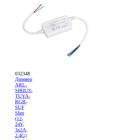
032348
Диммер
ARL-
SIRIUS-
TUYA-
RGB-
SUF
Slim
(12-
24V,
3x2A,
2.4G)