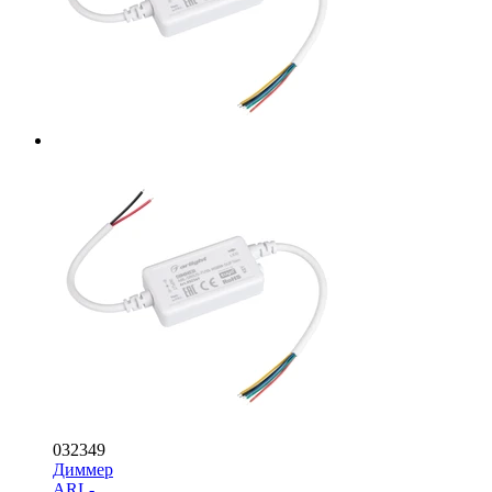
032349
Диммер
ARL-