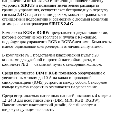
напряжением питания 230 В отлично дополняет линейку
устройств
SIRIUS
и позволяет значительно расширить
границы управления, осуществляет беспроводную передачу
сигнала 2.4 G на расстоянии до 30 м, может встраиваться в
стандартный подрозетник и совместим с любыми моделями
диммеров и контроллеров
SIRIUS 2.4 G
.
Комплекты
RGB и RGBW
представлены двумя новинками,
которые состоят из контроллера и пульта с RF-связью,
подойдут для управления RGB и RGBW-лентами. Комплекты
имеют одинаковые контроллеры и отличаются пультами.
В комплекте № 1 представлен классический пульт с 20
кнопками для удобной и простой настройки цвета, в
комплекте № 2 — овальный пульт с сенсорным кольцом.
Среди комплектов
DIM
и
RGB
появилось оборудование с
увеличенным током до 10 А на канал и проводной
синхронизацией (RJ45) устройств между собой. Сенсорное
кольцо пультов корректно откликается на управление.
Среди встраиваемых настенных панелей появились 4 модели
12–24 В для всех типов лент (DIM, MIX, RGB, RGBW).
Панели имеют классический дизайн, белый корпус и
широкую функциональность.