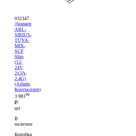
032347
Диммер
ARL-
SIRIUS-
TUYA-
MIX-
SUF
Slim
(12-
24V,
2x3A,
2.4G)
(Arlight,
Контроллер)
96
3 981
₽/
шт
В
наличии
Коробка