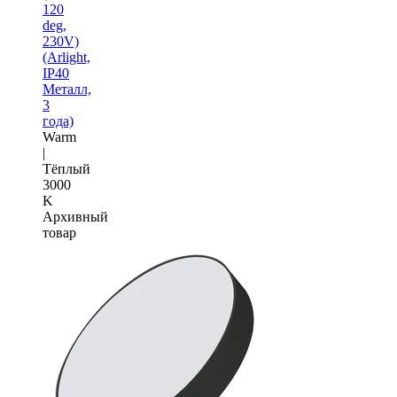
120
deg,
230V)
(Arlight,
IP40
Металл,
3
года)
Warm
|
Тёплый
3000
K
Архивный
товар