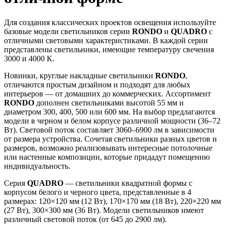
Для создания классических проектов освещения используйте
базовые модели светильников серии
RONDO
и
QUADRO
с
отличными световыми характеристиками. В каждой серии
представлены светильники, имеющие температуру свечения
3000 и 4000 К.
Новинки, круглые накладные светильники
RONDO
,
отличаются простым дизайном и подходят для любых
интерьеров — от домашних до коммерческих. Ассортимент
RONDO
дополнен светильниками высотой 55 мм и
диаметром 300, 400, 500 или 600 мм. На выбор предлагаются
модели в черном и белом корпусе различной мощности (36–72
Вт). Световой поток составляет 3060–6900 лм в зависимости
от размера устройства. Сочетая светильники разных цветов и
размеров, возможно реализовывать интересные потолочные
или настенные композиции, которые придадут помещению
индивидуальность.
Серия
QUADRO
— светильники квадратной формы с
корпусом белого и черного цвета, представленные в 4
размерах: 120×120 мм (12 Вт), 170×170 мм (18 Вт), 220×220 мм
(27 Вт), 300×300 мм (36 Вт). Модели светильников имеют
различный световой поток (от 645 до 2900 лм).