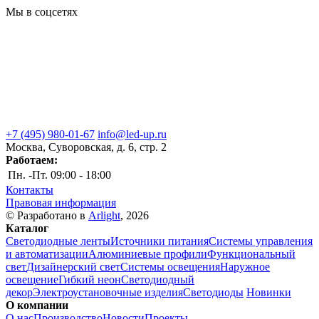
Мы в соцсетях
+7 (495) 980-01-67
info@led-up.ru
Москва, Суворовская, д. 6, стр. 2
Работаем:
Пн. -Пт.
09:00 - 18:00
Контакты
Правовая информация
© Разработано в
Arlight
, 2026
Каталог
Светодиодные ленты
Источники питания
Системы управления
и автоматизации
Алюминиевые профили
Функциональный
свет
Дизайнерский свет
Системы освещения
Наружное
освещение
Гибкий неон
Светодиодный
декор
Электроустановочные изделия
Светодиоды
Новинки
О компании
О нас
Производство
Новости
Проекты