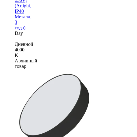
230V)
(Arlight,
IP40
Металл,
3
года)
Day
|
Дневной
4000
K
Архивный
товар