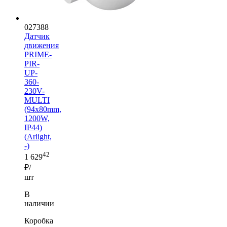
027388
Датчик
движения
PRIME-
PIR-
UP-
360-
230V-
MULTI
(94x80mm,
1200W,
IP44)
(Arlight,
-)
42
1 629
₽/
шт
В
наличии
Коробка