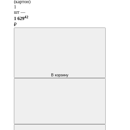
(картон)
1
шт —
42
1 629
₽
В корзину