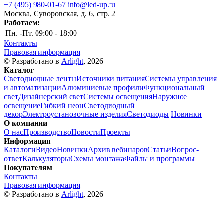
+7 (495) 980-01-67
info@led-up.ru
Москва, Суворовская, д. 6, стр. 2
Работаем:
Пн. -Пт.
09:00 - 18:00
Контакты
Правовая информация
© Разработано в
Arlight
, 2026
Каталог
Светодиодные ленты
Источники питания
Системы управления
и автоматизации
Алюминиевые профили
Функциональный
свет
Дизайнерский свет
Системы освещения
Наружное
освещение
Гибкий неон
Светодиодный
декор
Электроустановочные изделия
Светодиоды
Новинки
О компании
О нас
Производство
Новости
Проекты
Информация
Каталоги
Видео
Новинки
Архив вебинаров
Статьи
Вопрос-
ответ
Калькуляторы
Схемы монтажа
Файлы и программы
Покупателям
Контакты
Правовая информация
© Разработано в
Arlight
, 2026