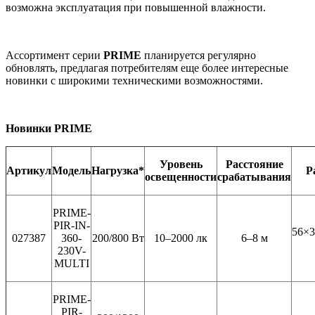
возможна эксплуатация при повышенной влажности.
Ассортимент серии
PRIME
планируется регулярно
обновлять, предлагая потребителям еще более интересные
новинки с широкими техническими возможностями.
Новинки
PRIME
Уровень
Расстояние
Артикул
Модель
Нагрузка*
Р
освещенности
срабатывания
PRIME-
PIR-IN-
56×3
027387
360-
200/800 Вт
10–2000 лк
6–8 м
230V-
MULTI
PRIME-
PIR-