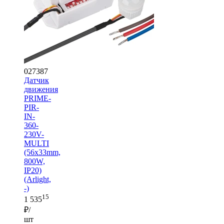
027387
Датчик
движения
PRIME-
PIR-
IN-
360-
230V-
MULTI
(56x33mm,
800W,
IP20)
(Arlight,
-)
15
1 535
₽/
шт