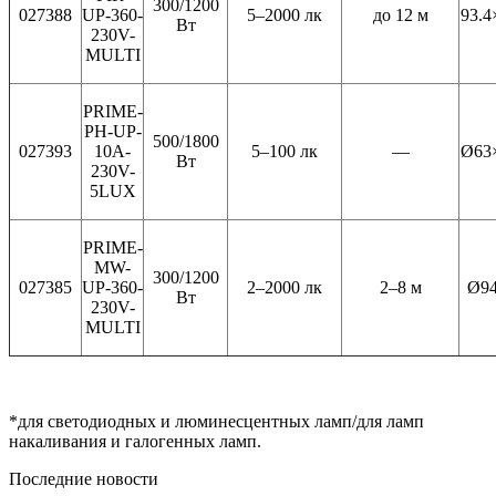
300/1200
027388
UP-360-
5–2000 лк
до 12 м
93.4
Вт
230V-
MULTI
PRIME-
PH-UP-
500/1800
027393
10A-
5–100 лк
—
Ø63×
Вт
230V-
5LUX
PRIME-
MW-
300/1200
027385
UP-360-
2–2000 лк
2–8 м
Ø94
Вт
230V-
MULTI
*для светодиодных и люминесцентных ламп/для ламп
накаливания и галогенных ламп.
Последние новости