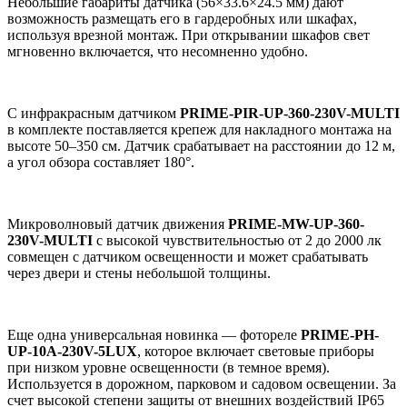
Небольшие габариты датчика (56×33.6×24.5 мм) дают
возможность размещать его в гардеробных или шкафах,
используя врезной монтаж. При открывании шкафов свет
мгновенно включается, что несомненно удобно.
С инфракрасным датчиком
PRIME-PIR-UP-360-230V-MULTI
в комплекте поставляется крепеж для
накладного монтажа на
высоте 50–350 см. Датчик срабатывает на расстоянии до 12 м,
а угол обзора составляет 180°.
Микроволновый датчик движения
PRIME-MW-UP-360-
230V-MULTI
с высокой чувствительностью от 2 до 2000 лк
совмещен с датчиком освещенности и может срабатывать
через двери и стены небольшой толщины.
Еще одна универсальная новинка — фотореле
PRIME
-
PH
-
UP
-10
A
-230
V
-5
LUX
, которое включает световые приборы
при низком уровне освещенности (в темное время).
Используется в дорожном, парковом и садовом освещении. За
счет высокой степени защиты от внешних воздействий IP65