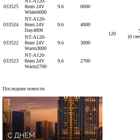
NT-A120-
033525
8mm 24V
9.6
6000
White6000
NT-A120-
033524
8mm 24V
9.6
4000
Day4000
120
(6 св
NT-A120-
033522
8mm 24V
9.6
3000
Warm3000
NT-A120-
033523
8mm 24V
9.6
2700
Warm2700
Последние новости