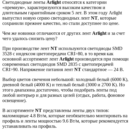
Светодиодные ленты
Arlight
относятся к категории
«премиум», характеризуются высоким качеством и
длительным гарантийным сроком 5 лет. В этом году Arlight
выпустил новую серию светодиодных лент
NT
, которые
сохранили прежнее качество, но стали доступнее по цене.
Чем же новинки отличаются от других лент
Arlight
и за счет
чего удалось снизить цену?
При производстве лент
NT
используются светодиоды SMD
3528 с индексом цветопередачи CRI>80, в то время как
основной ассортимент лент
Arlight
производится при помощи
современных светодиодов SMD 2835 с цветопередачей
CRI>90. Напряжение питания лент
NT
стандартное — 24 В.
Выбор цветов свечения небольшой: холодный белый (6000 К),
дневной белый (4000 К) и теплый белый (3000 и 2700 К). Но
этого диапазона достаточно, чтобы подобрать ленты под
любой интерьер и для разных целей (отдых, работа, фоновое
освещение).
В ассортименте
NT
представлены ленты двух типов:
маломощные 4.8 Вт/м, которые необязательно монтировать на
профиль и ленты мощностью 9.6 Вт/м, которые рекомендуется
устанавливать на профиль.