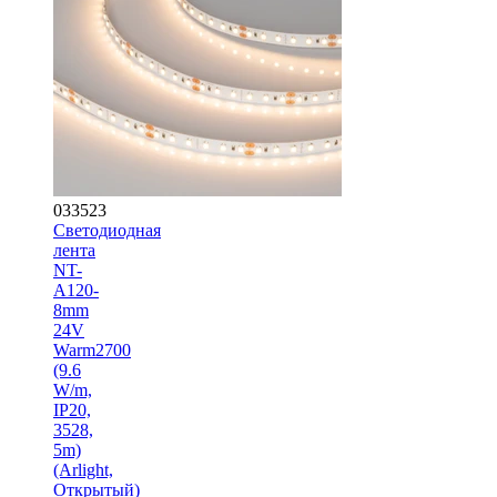
033523
Светодиодная
лента
NT-
A120-
8mm
24V
Warm2700
(9.6
W/m,
IP20,
3528,
5m)
(Arlight,
Открытый)