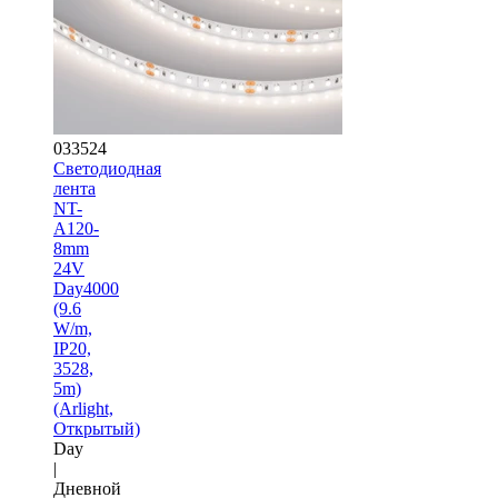
033524
Светодиодная
лента
NT-
A120-
8mm
24V
Day4000
(9.6
W/m,
IP20,
3528,
5m)
(Arlight,
Открытый)
Day
|
Дневной