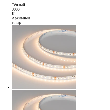
|
Тёплый
3000
K
Архивный
товар