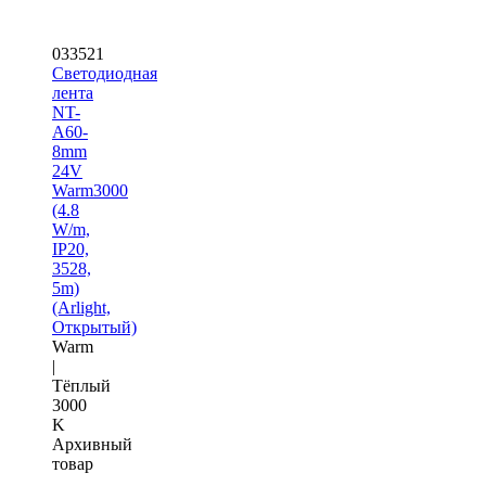
033521
Светодиодная
лента
NT-
A60-
8mm
24V
Warm3000
(4.8
W/m,
IP20,
3528,
5m)
(Arlight,
Открытый)
Warm
|
Тёплый
3000
K
Архивный
товар