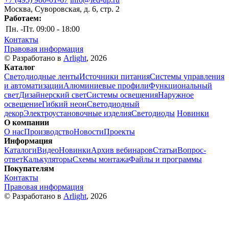
Москва, Суворовская, д. 6, стр. 2
Работаем:
Пн. -Пт.
09:00 - 18:00
Контакты
Правовая информация
© Разработано в
Arlight
, 2026
Каталог
Светодиодные ленты
Источники питания
Системы управления
и автоматизации
Алюминиевые профили
Функциональный
свет
Дизайнерский свет
Системы освещения
Наружное
освещение
Гибкий неон
Светодиодный
декор
Электроустановочные изделия
Светодиоды
Новинки
О компании
О нас
Производство
Новости
Проекты
Информация
Каталоги
Видео
Новинки
Архив вебинаров
Статьи
Вопрос-
ответ
Калькуляторы
Схемы монтажа
Файлы и программы
Покупателям
Контакты
Правовая информация
© Разработано в
Arlight
, 2026