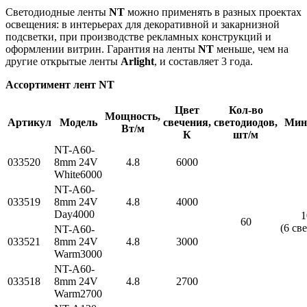
Светодиодные ленты
NT
можно применять в разных проектах
освещения: в интерьерах для декоративной и закарнизной
подсветки, при производстве рекламных конструкций и
оформлении витрин. Гарантия на ленты
NT
меньше, чем на
другие открытые ленты
Arlight
, и составляет 3 года.
Ассортимент лент NT
Цвет
Кол-во
Мощность,
Артикул
Модель
свечения,
светодиодов,
Мин.
Вт/м
К
шт/м
NT-A60-
033520
8mm 24V
4.8
6000
White6000
NT-A60-
033519
8mm 24V
4.8
4000
Day4000
1
60
(6 св
NT-A60-
033521
8mm 24V
4.8
3000
Warm3000
NT-A60-
033518
8mm 24V
4.8
2700
Warm2700