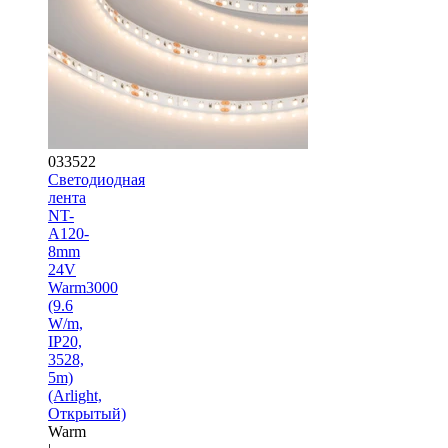
033522
Светодиодная
лента
NT-
A120-
8mm
24V
Warm3000
(9.6
W/m,
IP20,
3528,
5m)
(Arlight,
Открытый)
Warm