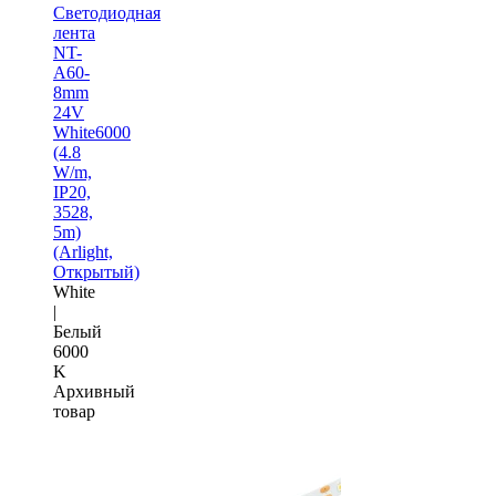
Светодиодная
лента
NT-
A60-
8mm
24V
White6000
(4.8
W/m,
IP20,
3528,
5m)
(Arlight,
Открытый)
White
|
Белый
6000
K
Архивный
товар