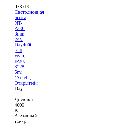
033519
Светодиодная
лента
NT-
A60-
8mm
24V
Day4000
(4.8
W/m,
IP20,
3528,
5m)
(Arlight,
Открытый)
Day
|
Дневной
4000
K
Архивный
товар