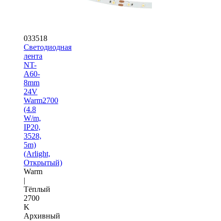
033518
Светодиодная
лента
NT-
A60-
8mm
24V
Warm2700
(4.8
W/m,
IP20,
3528,
5m)
(Arlight,
Открытый)
Warm
|
Тёплый
2700
K
Архивный