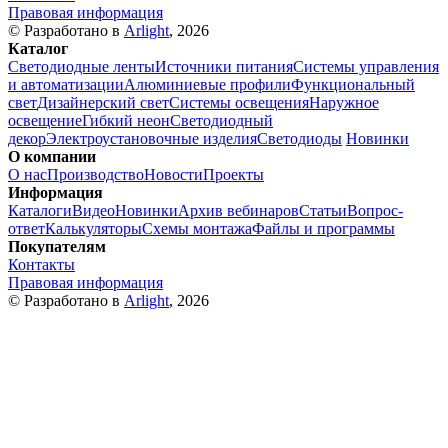
Правовая информация
© Разработано в
Arlight
, 2026
Каталог
Светодиодные ленты
Источники питания
Системы управления
и автоматизации
Алюминиевые профили
Функциональный
свет
Дизайнерский свет
Системы освещения
Наружное
освещение
Гибкий неон
Светодиодный
декор
Электроустановочные изделия
Светодиоды
Новинки
О компании
О нас
Производство
Новости
Проекты
Информация
Каталоги
Видео
Новинки
Архив вебинаров
Статьи
Вопрос-
ответ
Калькуляторы
Схемы монтажа
Файлы и программы
Покупателям
Контакты
Правовая информация
© Разработано в
Arlight
, 2026