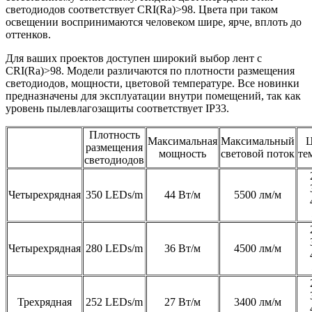
светодиодов соответствует CRI(Ra)>98. Цвета при таком
освещении воспринимаются человеком шире, ярче, вплоть до
оттенков.
Для ваших проектов доступен широкий выбор лент с
CRI(Ra)>98. Модели различаются по плотности размещения
светодиодов, мощности, цветовой температуре. Все новинки
предназначены для эксплуатации внутри помещений, так как
уровень пылевлагозащиты соответствует IP33.
Плотность
Максимальная
Максимальный
Ц
размещения
мощность
световой поток
те
светодиодов
Четырехрядная
350 LEDs/m
44 Вт/м
5500 лм/м
Четырехрядная
280 LEDs/m
36 Вт/м
4500 лм/м
Трехрядная
252 LEDs/m
27 Вт/м
3400 лм/м