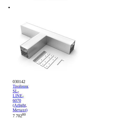
030142
Тройник
SL-
LINE-
6070
(Arlight,
Металл)
80
7 702