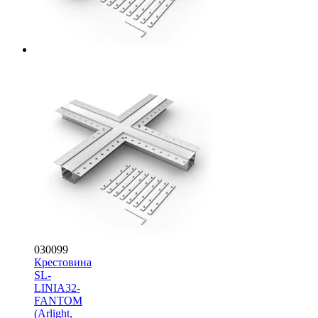
030099
Крестовина
SL-
LINIA32-
FANTOM
(Arlight,