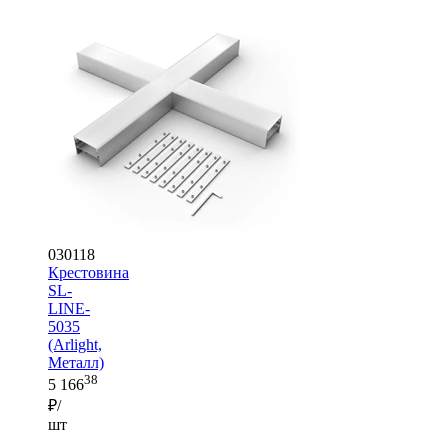
030118
Крестовина
SL-
LINE-
5035
(Arlight,
Металл)
38
5 166
₽/
шт