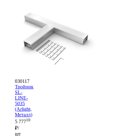
030117
Тройник
SL-
LINE-
5035
(Arlight,
Металл)
10
5 777
₽/
шт