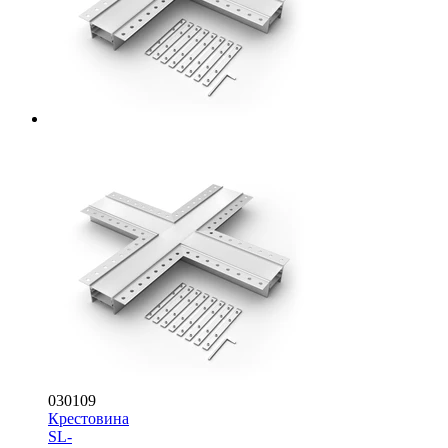
030109
Крестовина
SL-