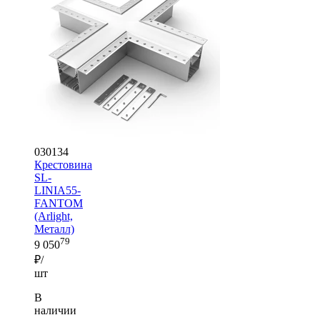
030134
Крестовина
SL-
LINIA55-
FANTOM
(Arlight,
Металл)
79
9 050
₽/
шт
В
наличии