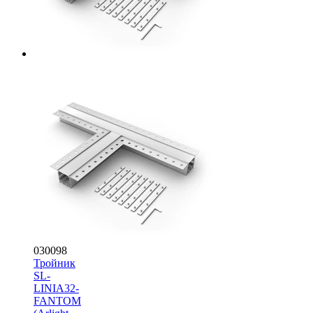
030098
Тройник
SL-
LINIA32-
FANTOM