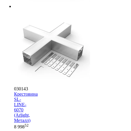
030143
Крестовина
SL-
LINE-
6070
(Arlight,
Металл)
52
8 998