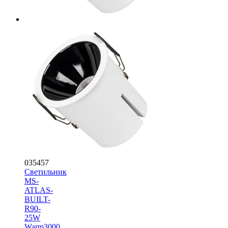
035457
Светильник
MS-
ATLAS-
BUILT-
R90-
25W
Warm3000