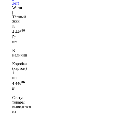
лет)
Warm
|
Тёплый
3000
K
86
4 446
₽/
шт
В
наличии
Коробка
(картон)
1
шт —
86
4 446
₽
Статус
товара:
выводится
из