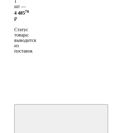
1
шт —
76
4 485
₽
Статус
товара:
выводится
из
поставок