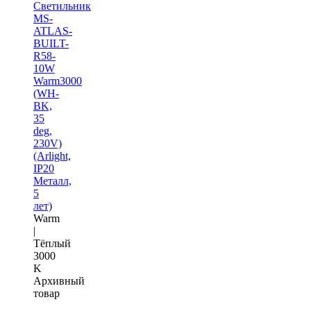
Светильник
MS-
ATLAS-
BUILT-
R58-
10W
Warm3000
(WH-
BK,
35
deg,
230V)
(Arlight,
IP20
Металл,
5
лет)
Warm
|
Тёплый
3000
K
Архивный
товар