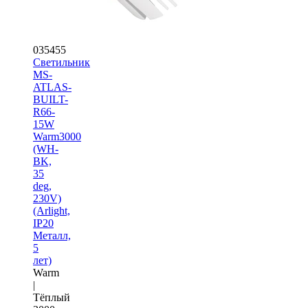
035455
Светильник
MS-
ATLAS-
BUILT-
R66-
15W
Warm3000
(WH-
BK,
35
deg,
230V)
(Arlight,
IP20
Металл,
5
лет)
Warm
|
Тёплый