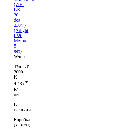
(WH-
BK,
30
deg,
230V)
(Arlight,
IP20
Металл,
5
лет)
Warm
|
Тёплый
3000
K
76
4 485
₽/
шт
В
наличии
Коробка
(картон)