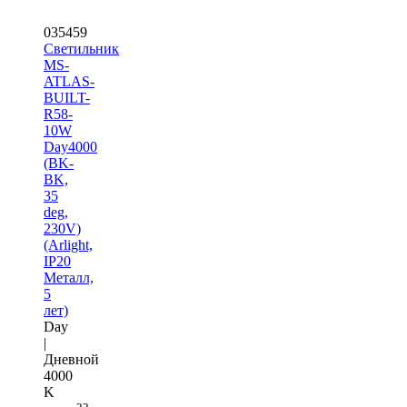
035459
Светильник
MS-
ATLAS-
BUILT-
R58-
10W
Day4000
(BK-
BK,
35
deg,
230V)
(Arlight,
IP20
Металл,
5
лет)
Day
|
Дневной
4000
K