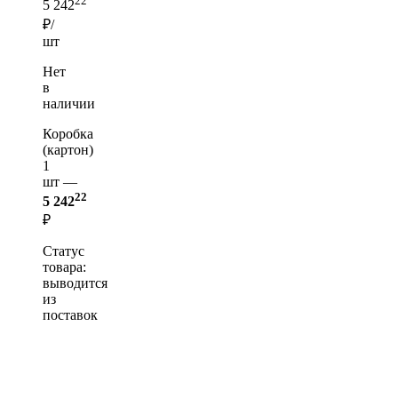
22
5 242
₽/
шт
Нет
в
наличии
Коробка
(картон)
1
шт —
22
5 242
₽
Статус
товара:
выводится
из
поставок