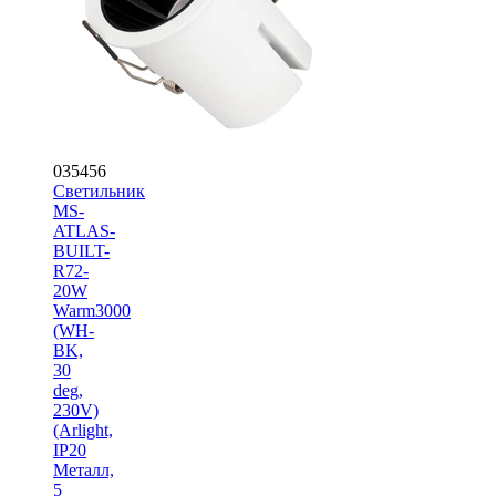
035456
Светильник
MS-
ATLAS-
BUILT-
R72-
20W
Warm3000
(WH-
BK,
30
deg,
230V)
(Arlight,
IP20
Металл,
5