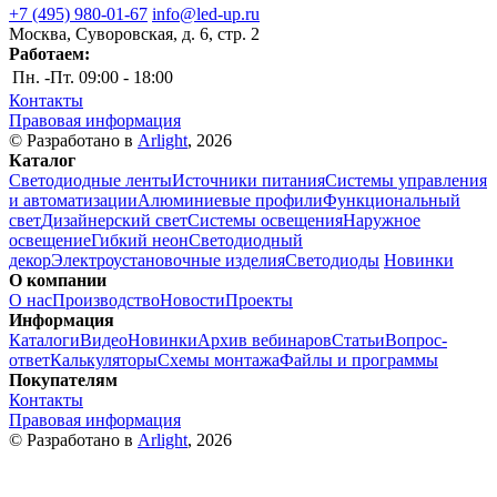
+7 (495) 980-01-67
info@led-up.ru
Москва, Суворовская, д. 6, стр. 2
Работаем:
Пн. -Пт.
09:00 - 18:00
Контакты
Правовая информация
© Разработано в
Arlight
, 2026
Каталог
Светодиодные ленты
Источники питания
Системы управления
и автоматизации
Алюминиевые профили
Функциональный
свет
Дизайнерский свет
Системы освещения
Наружное
освещение
Гибкий неон
Светодиодный
декор
Электроустановочные изделия
Светодиоды
Новинки
О компании
О нас
Производство
Новости
Проекты
Информация
Каталоги
Видео
Новинки
Архив вебинаров
Статьи
Вопрос-
ответ
Калькуляторы
Схемы монтажа
Файлы и программы
Покупателям
Контакты
Правовая информация
© Разработано в
Arlight
, 2026