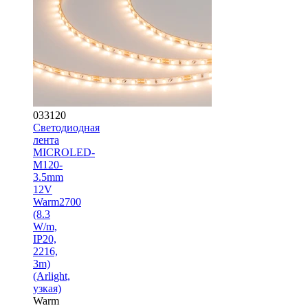
033120
Светодиодная
лента
MICROLED-
M120-
3.5mm
12V
Warm2700
(8.3
W/m,
IP20,
2216,
3m)
(Arlight,
узкая)
Warm