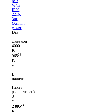
(8.3
W/m,
IP20,
2216,
3m)
(Arlight,
узкая)
Day
|
Дневной
4000
K
08
965
₽/
м
В
наличии
Пакет
(полиэтилен)
3
м —
24
2 895
₽