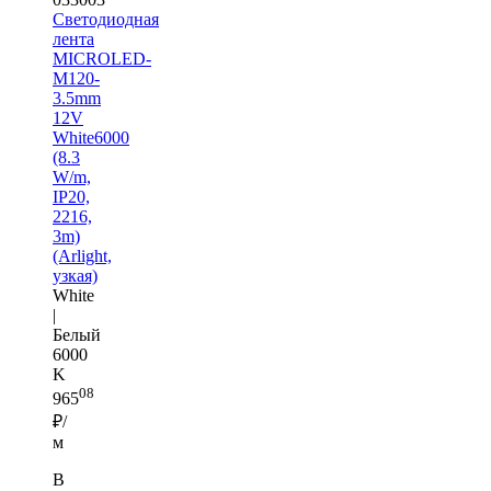
Светодиодная
лента
MICROLED-
M120-
3.5mm
12V
White6000
(8.3
W/m,
IP20,
2216,
3m)
(Arlight,
узкая)
White
|
Белый
6000
K
08
965
₽/
м
В