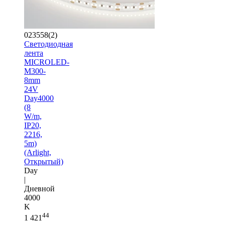
023558(2)
Светодиодная
лента
MICROLED-
M300-
8mm
24V
Day4000
(8
W/m,
IP20,
2216,
5m)
(Arlight,
Открытый)
Day
|
Дневной
4000
K
44
1 421