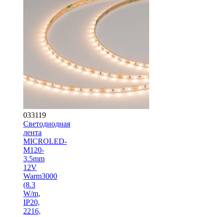
033119
Светодиодная
лента
MICROLED-
M120-
3.5mm
12V
Warm3000
(8.3
W/m,
IP20,
2216,