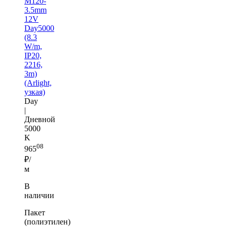
M120-
3.5mm
12V
Day5000
(8.3
W/m,
IP20,
2216,
3m)
(Arlight,
узкая)
Day
|
Дневной
5000
K
08
965
₽/
м
В
наличии
Пакет
(полиэтилен)