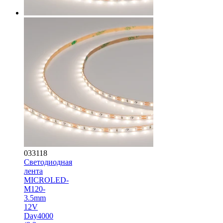
033118
Светодиодная
лента
MICROLED-
M120-
3.5mm
12V
Day4000