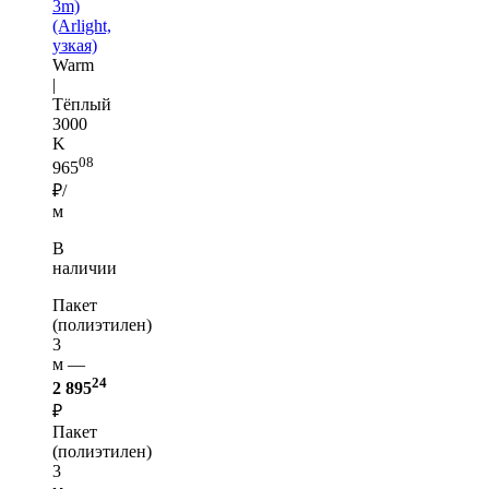
3m)
(Arlight,
узкая)
Warm
|
Тёплый
3000
K
08
965
₽/
м
В
наличии
Пакет
(полиэтилен)
3
м —
24
2 895
₽
Пакет
(полиэтилен)
3