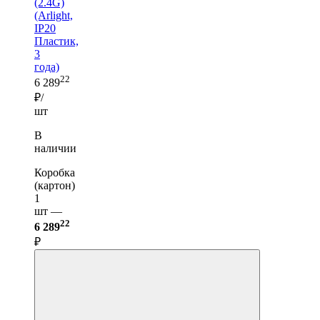
(2.4G)
(Arlight,
IP20
Пластик,
3
года)
22
6 289
₽/
шт
В
наличии
Коробка
(картон)
1
шт —
22
6 289
₽