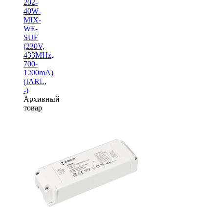
202-
40W-
MIX-
WF-
SUF
(230V,
433MHz,
700-
1200mA)
(IARL,
-)
Архивный
товар