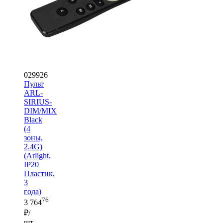
029926
Пульт
ARL-
SIRIUS-
DIM/MIX
Black
(4
зоны,
2.4G)
(Arlight,
IP20
Пластик,
3
года)
76
3 764
₽/
шт