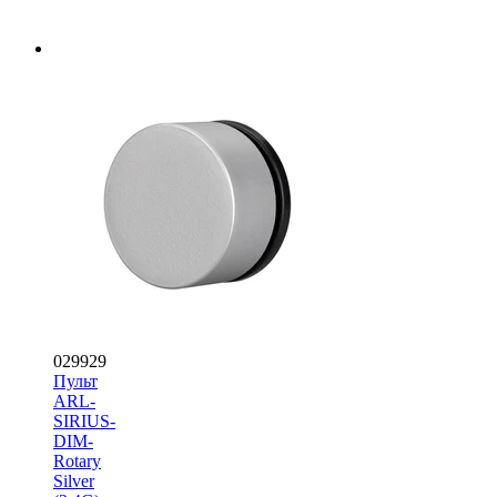
029929
Пульт
ARL-
SIRIUS-
DIM-
Rotary
Silver