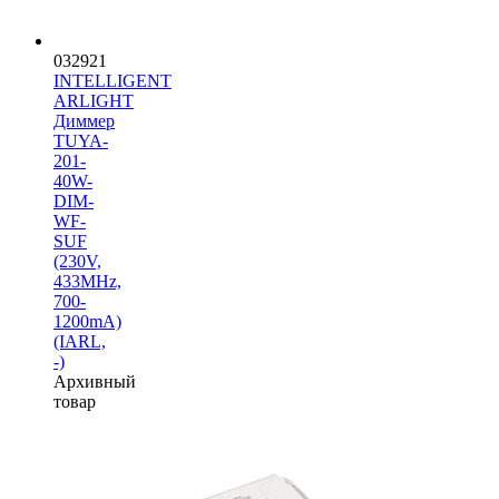
032921
INTELLIGENT
ARLIGHT
Диммер
TUYA-
201-
40W-
DIM-
WF-
SUF
(230V,
433MHz,
700-
1200mA)
(IARL,
-)
Архивный
товар