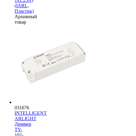
1х1.25A)
(IARL,
Пластик)
Архивный
товар
031676
INTELLIGENT
ARLIGHT
Диммер
TY-
102-