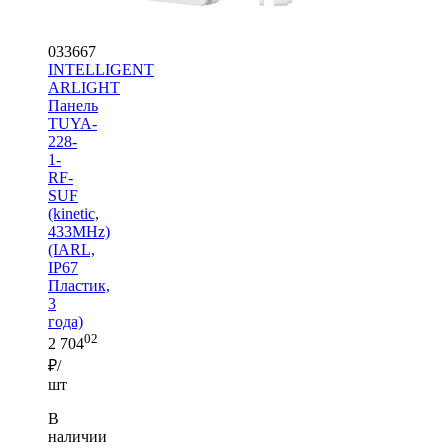
033667
INTELLIGENT
ARLIGHT
Панель
TUYA-
228-
1-
RF-
SUF
(kinetic,
433MHz)
(IARL,
IP67
Пластик,
3
года)
02
2 704
₽/
шт
В
наличии