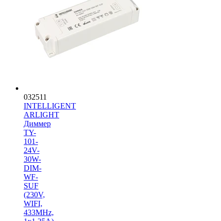
032511
INTELLIGENT
ARLIGHT
Диммер
TY-
101-
24V-
30W-
DIM-
WF-
SUF
(230V,
WIFI,
433MHz,