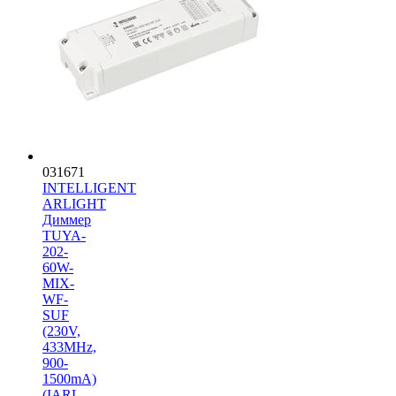
031671
INTELLIGENT
ARLIGHT
Диммер
TUYA-
202-
60W-
MIX-
WF-
SUF
(230V,
433MHz,
900-
1500mA)
(IARL,