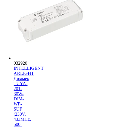
032920
INTELLIGENT
ARLIGHT
Диммер
TUYA-
201-
30W-
DIM-
WF-
SUF
(230V,
433MHz,
500-