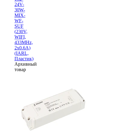
24V-
30W-
MIX-
WF-
SUF
(230V,
WIFI,
433MHz,
2x0.6A)
(IARL,
Пластик)
Архивный
товар