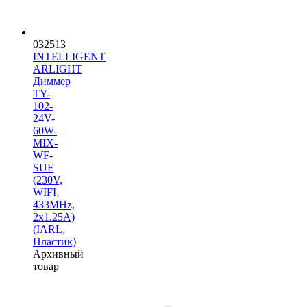
032513
INTELLIGENT
ARLIGHT
Диммер
TY-
102-
24V-
60W-
MIX-
WF-
SUF
(230V,
WIFI,
433MHz,
2x1.25A)
(IARL,
Пластик)
Архивный
товар