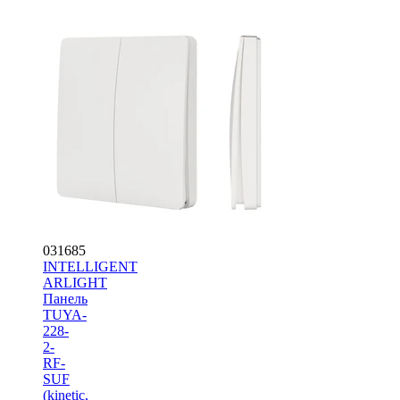
031685
INTELLIGENT
ARLIGHT
Панель
TUYA-
228-
2-
RF-
SUF
(kinetic,