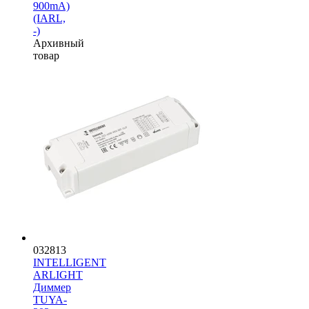
900mA)
(IARL,
-)
Архивный
товар
032813
INTELLIGENT
ARLIGHT
Диммер
TUYA-