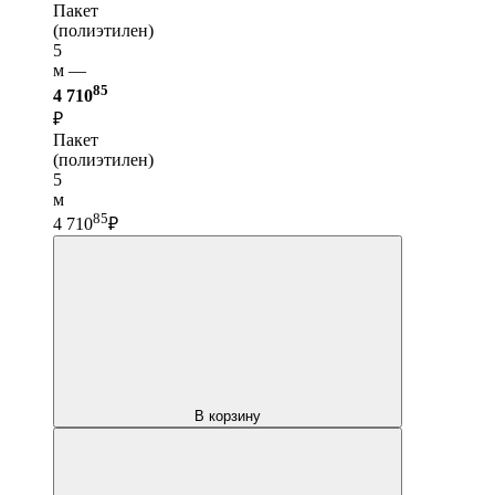
Пакет
(полиэтилен)
5
м —
85
4 710
₽
Пакет
(полиэтилен)
5
м
85
4 710
₽
В корзину