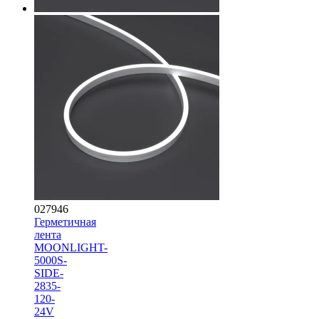
027946
Герметичная
лента
MOONLIGHT-
5000S-
SIDE-
2835-
120-
24V