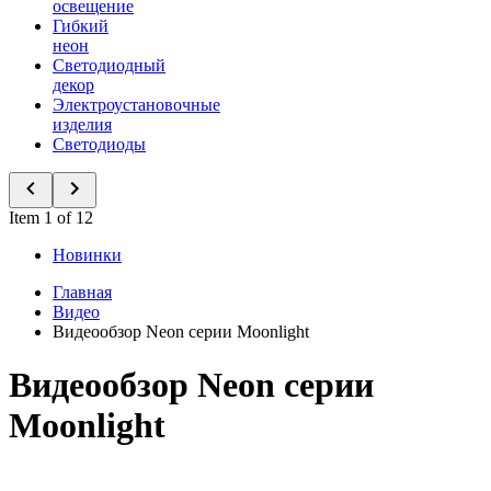
освещение
Гибкий
неон
Светодиодный
декор
Электроустановочные
изделия
Светодиоды
Item 1 of 12
Новинки
Главная
Видео
Видеообзор Neon серии Moonlight
Видеообзор Neon серии
Moonlight