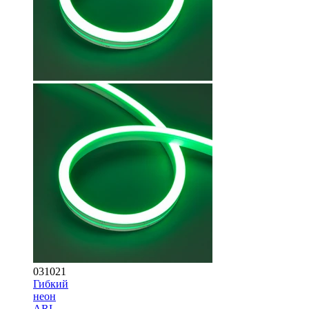
031021
Гибкий
неон
ARL-