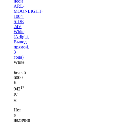
неон
ARL-
MOONLIGHT-
1004-
SIDE
24V
White
(Arlight,
Вывод
прямой,
3
года)
White
|
Белый
6000
K
17
942
₽/
м
Нет
в
наличии