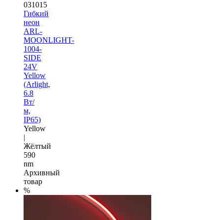
031015
Гибкий
неон
ARL-
MOONLIGHT-
1004-
SIDE
24V
Yellow
(Arlight,
6.8
Вт/
м,
IP65)
Yellow
|
Жёлтый
590
nm
Архивный
товар
%