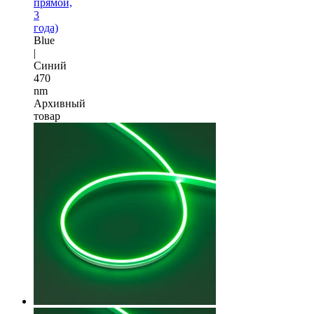
прямой,
3
года)
Blue
|
Синий
470
nm
Архивный
товар