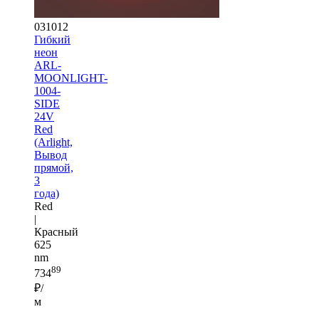
031012
Гибкий
неон
ARL-
MOONLIGHT-
1004-
SIDE
24V
Red
(Arlight,
Вывод
прямой,
3
года)
Red
|
Красный
625
nm
89
734
₽/
м