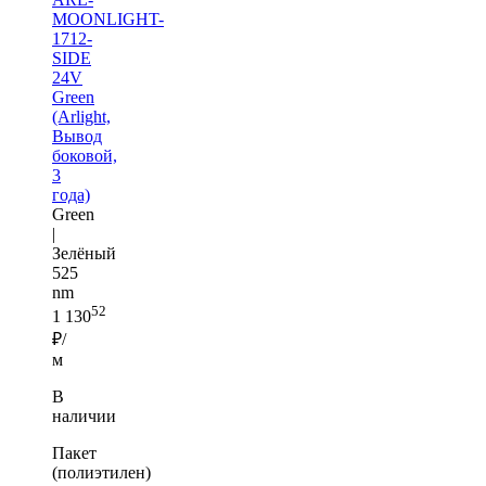
MOONLIGHT-
1712-
SIDE
24V
Green
(Arlight,
Вывод
боковой,
3
года)
Green
|
Зелёный
525
nm
52
1 130
₽/
м
В
наличии
Пакет
(полиэтилен)