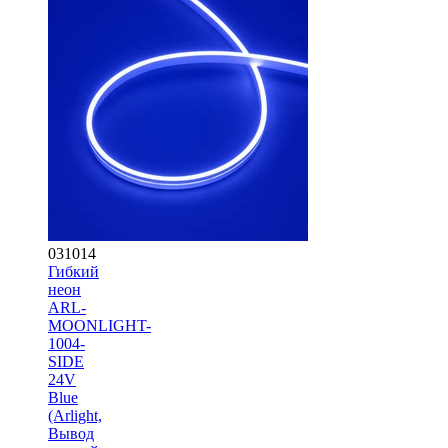
031014
Гибкий
неон
ARL-
MOONLIGHT-
1004-
SIDE
24V
Blue
(Arlight,
Вывод