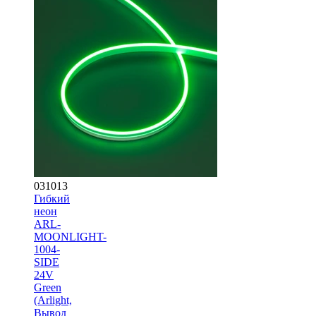
031013
Гибкий
неон
ARL-
MOONLIGHT-
1004-
SIDE
24V
Green
(Arlight,
Вывод