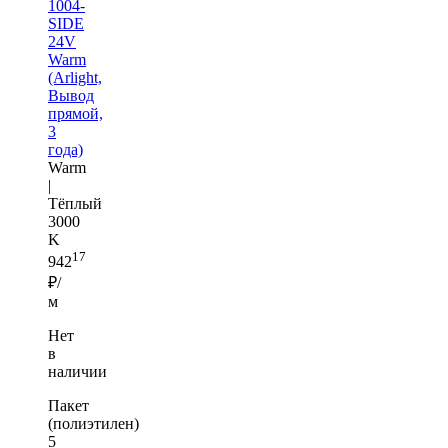
1004-
SIDE
24V
Warm
(Arlight,
Вывод
прямой,
3
года)
Warm
|
Тёплый
3000
K
17
942
₽/
м
Нет
в
наличии
Пакет
(полиэтилен)
5