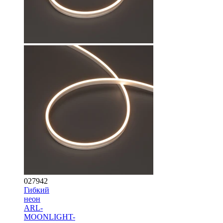
027942
Гибкий
неон
ARL-
MOONLIGHT-