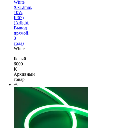
White
(6х12mm,
10W,
IP67)
(Arlight,
Вывод
прямой,
3
года)
White
|
Белый
6000
K
Архивный
товар
%