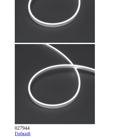
027944
Гибкий