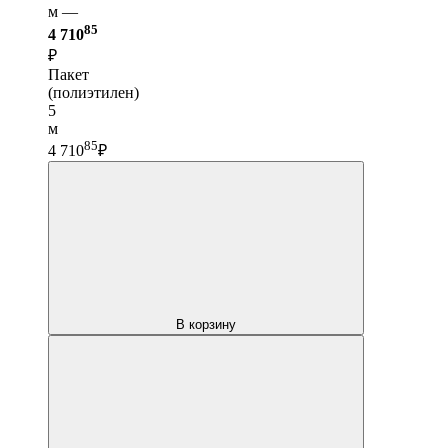
м —
85
4 710
₽
Пакет
(полиэтилен)
5
м
85
4 710
₽
В корзину