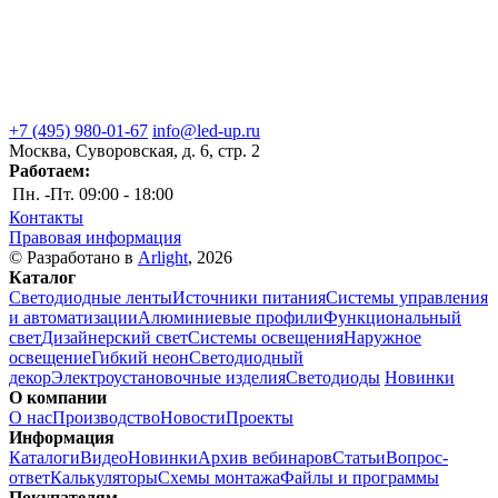
+7 (495) 980-01-67
info@led-up.ru
Москва, Суворовская, д. 6, стр. 2
Работаем:
Пн. -Пт.
09:00 - 18:00
Контакты
Правовая информация
© Разработано в
Arlight
, 2026
Каталог
Светодиодные ленты
Источники питания
Системы управления
и автоматизации
Алюминиевые профили
Функциональный
свет
Дизайнерский свет
Системы освещения
Наружное
освещение
Гибкий неон
Светодиодный
декор
Электроустановочные изделия
Светодиоды
Новинки
О компании
О нас
Производство
Новости
Проекты
Информация
Каталоги
Видео
Новинки
Архив вебинаров
Статьи
Вопрос-
ответ
Калькуляторы
Схемы монтажа
Файлы и программы
Покупателям