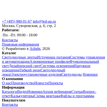
+7 (495) 980-01-67
info@led-up.ru
Москва, Суворовская, д. 6, стр. 2
Работаем:
Пн. -Пт.
09:00 - 18:00
Контакты
Правовая информация
© Разработано в
Arlight
, 2026
Каталог
Светодиодные ленты
Источники питания
Системы управления
и автоматизации
Алюминиевые профили
Функциональный
свет
Дизайнерский свет
Системы освещения
Наружное
освещение
Гибкий неон
Светодиодный
декор
Электроустановочные изделия
Светодиоды
Новинки
О компании
О нас
Производство
Новости
Проекты
Информация
Каталоги
Видео
Новинки
Архив вебинаров
Статьи
Вопрос-
ответ
Калькуляторы
Схемы монтажа
Файлы и программы
Покупателям
Контакты