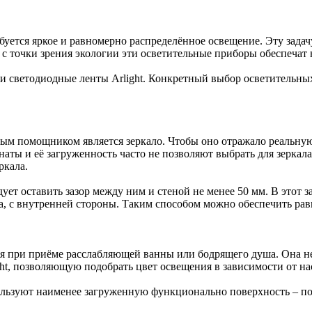
уется яркое и равномерно распределённое освещение. Эту задач
 с точки зрения экологии эти осветительные приборы обеспеча
 светодиодные ленты Arlight. Конкретный выбор осветительных
ым помощником является зеркало. Чтобы оно отражало реальную
аты и её загруженность часто не позволяют выбрать для зеркала
ркала.
ует оставить зазор между ним и стеной не менее 50 мм. В этот з
ала, с внутренней стороны. Таким способом можно обеспечить ра
ия при приёме расслабляющей ванны или бодрящего душа. Она не
ht, позволяющую подобрать цвет освещения в зависимости от на
пользуют наименее загруженную функционально поверхность – 