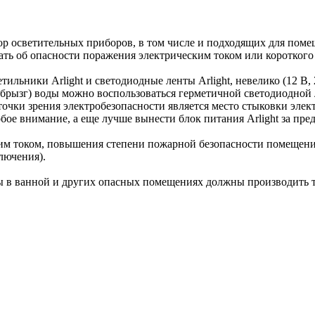
ор осветительных приборов, в том числе и подходящих для по
ать об опасности поражения электрическим током или короткого
тильники Arlight и светодиодные ленты Arlight, невелико (12 В,
ызг) воды можно воспользоваться герметичной светодиодной лент
 точки зрения электробезопасности является место стыковки эле
собое внимание, а еще лучше вынести блок питания Arlight за пр
им током, повышения степени пожарной безопасности помещени
лючения).
ы в ванной и других опасных помещениях должны производить 