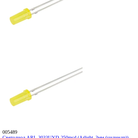
005489
Светодиод ARL-3033UYD-250mcd (Arlight, 3мм (цилиндр))