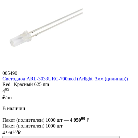
005490
Светодиод ARL-3033URC-700mcd (Arlight, 3мм (цилиндр))
Red | Красный 625 nm
95
4
₽/шт
В наличии
00
Пакет (полиэтилен) 1000 шт —
4 950
₽
Пакет (полиэтилен) 1000 шт
00
4 950
₽