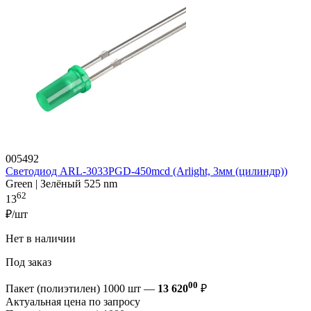
005492
Светодиод ARL-3033PGD-450mcd (Arlight, 3мм (цилиндр))
Green | Зелёный 525 nm
62
13
₽/шт
Нет в наличии
Под заказ
00
Пакет (полиэтилен) 1000 шт —
13 620
₽
Актуальная цена по запросу