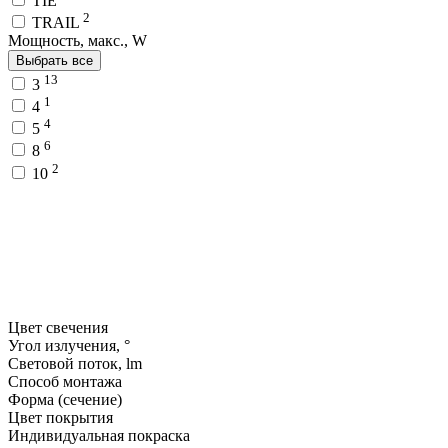
TIE
2
TRAIL
Мощность, макс., W
Выбрать все
13
3
1
4
4
5
6
8
2
10
Цвет свечения
Угол излучения, °
Световой поток, lm
Способ монтажа
Форма (сечение)
Цвет покрытия
Индивидуальная покраска