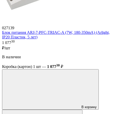
027139
Блок питания ARJ-7-PFC-TRIAC-A (7W, 180-350mA) (Arlight,
IP20 Пластик, 5 лет)
30
1 077
₽/шт
В наличии
30
Коробка (картон) 1 шт —
1 077
₽
В корзину