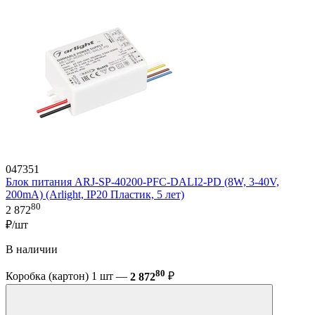
047351
Блок питания ARJ-SP-40200-PFC-DALI2-PD (8W, 3-40V,
200mA) (Arlight, IP20 Пластик, 5 лет)
80
2 872
₽/шт
В наличии
80
Коробка (картон) 1 шт —
2 872
₽