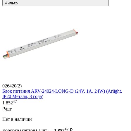
Фильтр
026420(2)
Блок питания ARV-24024-LONG-D (24V, 1A, 24W) (Arlight,
IP20 Металл, 3 года)
47
1 852
₽/шт
Нет в наличии
47
Коробка (картон) 1 шт —
1 852
₽