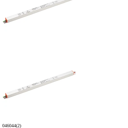
046044(2)