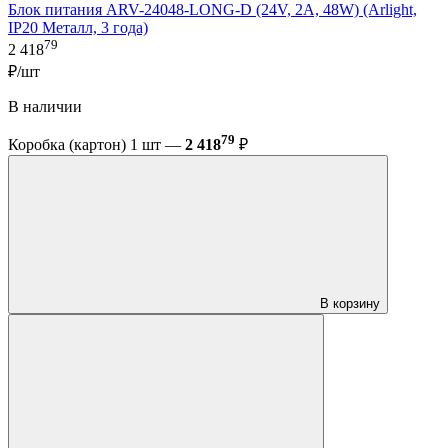
Блок питания ARV-24048-LONG-D (24V, 2A, 48W) (Arlight,
IP20 Металл, 3 года)
79
2 418
₽/шт
В наличии
79
Коробка (картон) 1 шт —
2 418
₽
В корзину