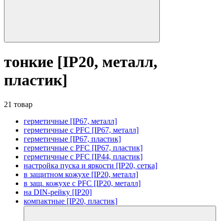
тонкие [IP20, металл,
пластик]
21 товар
герметичные [IP67, металл]
герметичные с PFC [IP67, металл]
герметичные [IP67, пластик]
герметичные с PFC [IP67, пластик]
герметичные с PFC [IP44, пластик]
настройка пуска и яркости [IP20, сетка]
в защитном кожухе [IP20, металл]
в защ. кожухе с PFC [IP20, металл]
на DIN-рейку [IP20]
компактные [IP20, пластик]