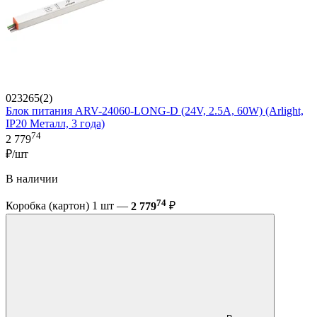
023265(2)
Блок питания ARV-24060-LONG-D (24V, 2.5A, 60W) (Arlight,
IP20 Металл, 3 года)
74
2 779
₽/шт
В наличии
74
Коробка (картон) 1 шт —
2 779
₽