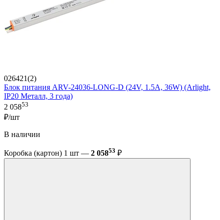
026421(2)
Блок питания ARV-24036-LONG-D (24V, 1.5A, 36W) (Arlight,
IP20 Металл, 3 года)
53
2 058
₽/шт
В наличии
53
Коробка (картон) 1 шт —
2 058
₽