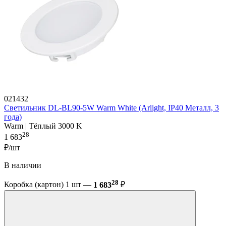
021432
Светильник DL-BL90-5W Warm White (Arlight, IP40 Металл, 3
года)
Warm | Тёплый 3000 K
28
1 683
₽/шт
В наличии
28
Коробка (картон) 1 шт —
1 683
₽