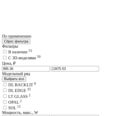
По применению
Сброс фильтра
Фильтры
53
В наличии
59
C 3D-моделями
Цена, ₽
Модельный ряд
Выбрать все
9
DL BACKLIT
35
DL EDGE
2
LT GLASS
2
OPAL
15
SOL
Мощность, макс., W