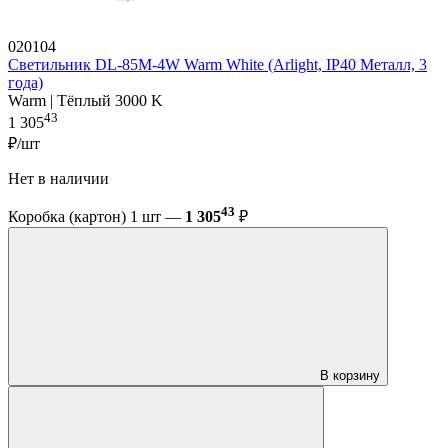
020104
Светильник DL-85M-4W Warm White (Arlight, IP40 Металл, 3
года)
Warm | Тёплый 3000 K
43
1 305
₽/шт
Нет в наличии
43
Коробка (картон) 1 шт —
1 305
₽
В корзину