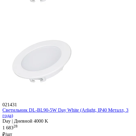
021431
Светильник DL-BL90-5W Day White (Arlight, IP40 Металл, 3
года)
Day | Дневной 4000 K
28
1 683
₽/шт