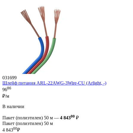
031699
Шлейф питания ARL-22AWG-3Wire-CU (Arlight, -)
86
96
₽/м
В наличии
00
Пакет (полиэтилен) 50 м —
4 843
₽
Пакет (полиэтилен) 50 м
00
4 843
₽