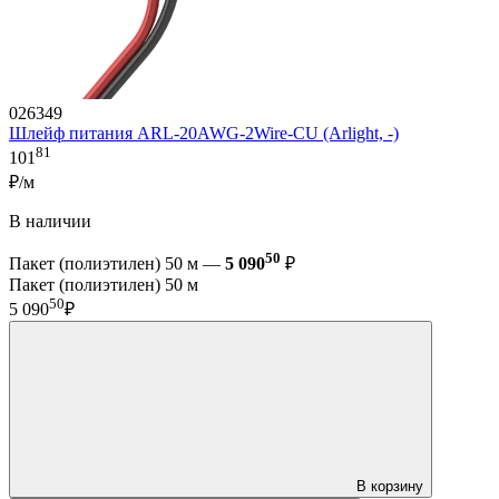
026349
Шлейф питания ARL-20AWG-2Wire-CU (Arlight, -)
81
101
₽/м
В наличии
50
Пакет (полиэтилен) 50 м —
5 090
₽
Пакет (полиэтилен) 50 м
50
5 090
₽
В корзину