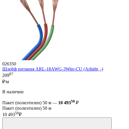
026350
Шлейф питания ARL-18AWG-3Wire-CU (Arlight, -)
87
209
₽/м
В наличии
50
Пакет (полиэтилен) 50 м —
10 493
₽
Пакет (полиэтилен) 50 м
50
10 493
₽