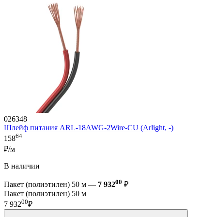
026348
Шлейф питания ARL-18AWG-2Wire-CU (Arlight, -)
64
158
₽/м
В наличии
00
Пакет (полиэтилен) 50 м —
7 932
₽
Пакет (полиэтилен) 50 м
00
7 932
₽