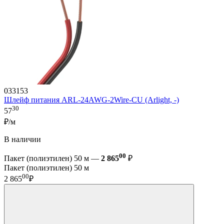
033153
Шлейф питания ARL-24AWG-2Wire-CU (Arlight, -)
30
57
₽/м
В наличии
00
Пакет (полиэтилен) 50 м —
2 865
₽
Пакет (полиэтилен) 50 м
00
2 865
₽