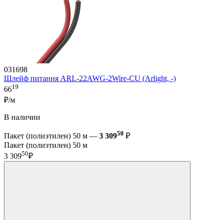
031698
Шлейф питания ARL-22AWG-2Wire-CU (Arlight, -)
19
66
₽/м
В наличии
50
Пакет (полиэтилен) 50 м —
3 309
₽
Пакет (полиэтилен) 50 м
50
3 309
₽