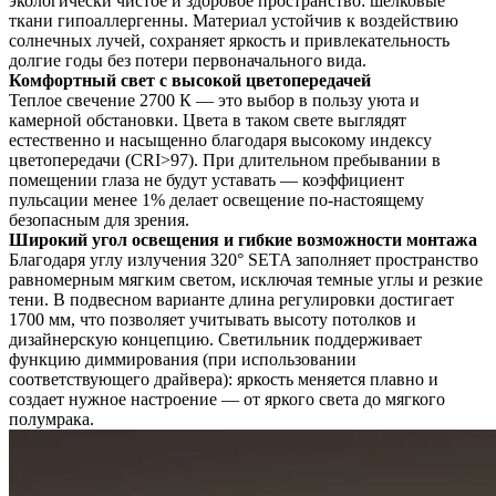
экологически чистое и здоровое пространство: шелковые
ткани гипоаллергенны. Материал устойчив к воздействию
солнечных лучей, сохраняет яркость и привлекательность
долгие годы без потери первоначального вида.
Комфортный свет с высокой цветопередачей
Теплое свечение 2700 К — это выбор в пользу уюта и
камерной обстановки. Цвета в таком свете выглядят
естественно и насыщенно благодаря высокому индексу
цветопередачи (CRI>97). При длительном пребывании в
помещении глаза не будут уставать — коэффициент
пульсации менее 1% делает освещение по-настоящему
безопасным для зрения.
Широкий угол освещения и гибкие возможности монтажа
Благодаря углу излучения 320° SETA заполняет пространство
равномерным мягким светом, исключая темные углы и резкие
тени. В подвесном варианте длина регулировки достигает
1700 мм, что позволяет учитывать высоту потолков и
дизайнерскую концепцию. Светильник поддерживает
функцию диммирования (при использовании
соответствующего драйвера): яркость меняется плавно и
создает нужное настроение — от яркого света до мягкого
полумрака.