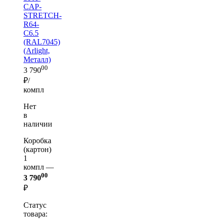
CAP-
STRETCH-
R64-
C6.5
(RAL7045)
(Arlight,
Металл)
00
3 790
₽/
компл
Нет
в
наличии
Коробка
(картон)
1
компл —
00
3 790
₽
Статус
товара: