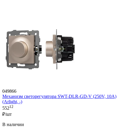
049866
Механизм светорегулятора SWT-DLR-GD-V (250V, 10A)
(Arlight, -)
12
552
₽/шт
В наличии