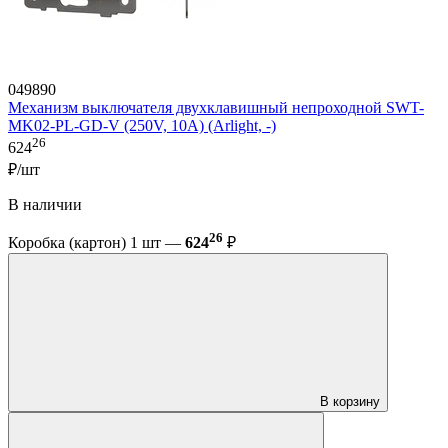
049890
Механизм выключателя двухклавишный непроходной SWT-
MK02-PL-GD-V (250V, 10A) (Arlight, -)
26
624
₽/шт
В наличии
26
Коробка (картон) 1 шт —
624
₽
В корзину