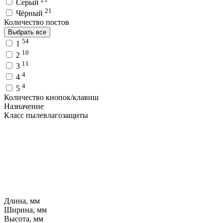
Серый
21
Чёрный
Количество постов
Выбрать все
54
1
10
2
11
3
4
4
4
5
Количество кнопок/клавиш
Назначение
Класс пылевлагозащиты
Длина, мм
Ширина, мм
Высота, мм