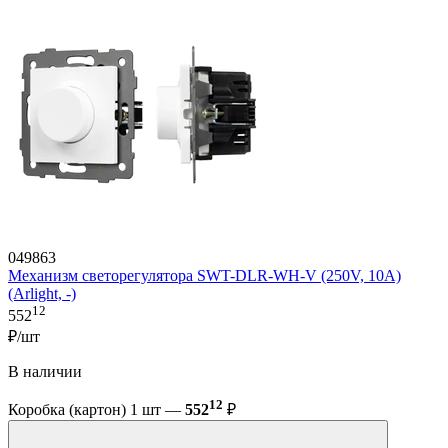
049863
Механизм светорегулятора SWT-DLR-WH-V (250V, 10A)
(Arlight, -)
12
552
₽/шт
В наличии
12
Коробка (картон) 1 шт —
552
₽