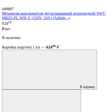
049887
Механизм выключателя двухклавишный непроходной SWT-
MK02-PL-WH-V (250V, 10A) (Arlight, -)
26
624
₽/шт
В наличии
26
Коробка (картон) 1 шт —
624
₽
В корзину