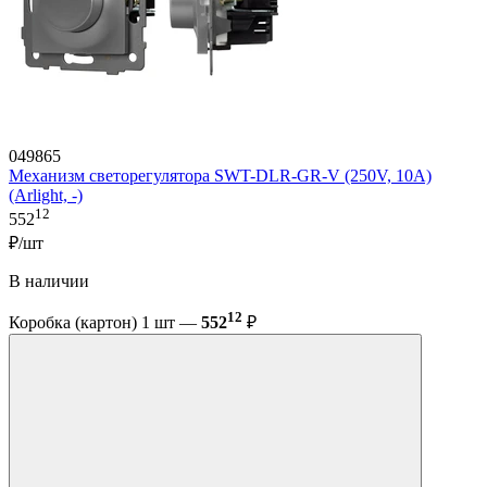
049865
Механизм светорегулятора SWT-DLR-GR-V (250V, 10A)
(Arlight, -)
12
552
₽/шт
В наличии
12
Коробка (картон) 1 шт —
552
₽