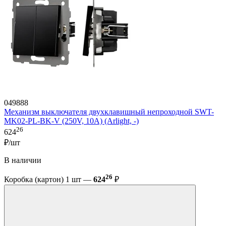
049888
Механизм выключателя двухклавишный непроходной SWT-
MK02-PL-BK-V (250V, 10A) (Arlight, -)
26
624
₽/шт
В наличии
26
Коробка (картон) 1 шт —
624
₽