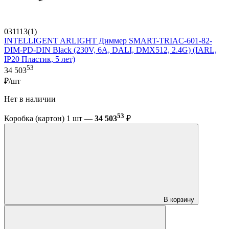
031113(1)
INTELLIGENT ARLIGHT Диммер SMART-TRIAC-601-82-
DIM-PD-DIN Black (230V, 6А, DALI, DMX512, 2.4G) (IARL,
IP20 Пластик, 5 лет)
53
34 503
₽/шт
Нет в наличии
53
Коробка (картон) 1 шт —
34 503
₽
В корзину