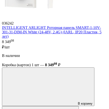
036242
INTELLIGENT ARLIGHT Роторная панель SMART-1-10V-
301-31-DIM-IN White (24-48V, 2.4G) (IARL, IP20 Пластик, 5
лет)
08
8 349
₽/шт
В наличии
08
Коробка (картон) 1 шт —
8 349
₽
В корзину