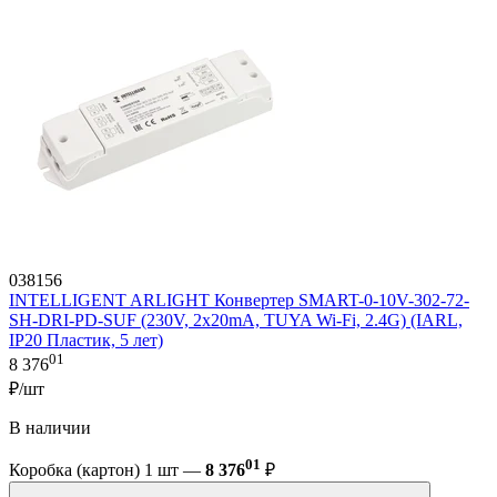
038156
INTELLIGENT ARLIGHT Конвертер SMART-0-10V-302-72-
SH-DRI-PD-SUF (230V, 2x20mA, TUYA Wi-Fi, 2.4G) (IARL,
IP20 Пластик, 5 лет)
01
8 376
₽/шт
В наличии
01
Коробка (картон) 1 шт —
8 376
₽