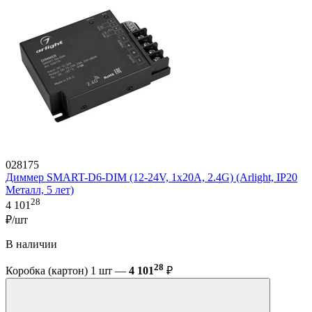
028175
Диммер SMART-D6-DIM (12-24V, 1x20A, 2.4G) (Arlight, IP20
Металл, 5 лет)
28
4 101
₽/шт
В наличии
28
Коробка (картон) 1 шт —
4 101
₽