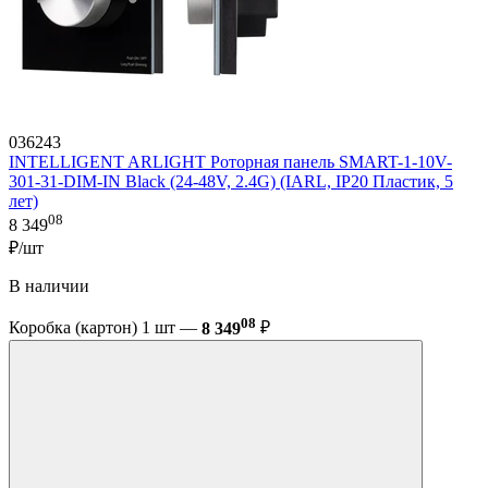
036243
INTELLIGENT ARLIGHT Роторная панель SMART-1-10V-
301-31-DIM-IN Black (24-48V, 2.4G) (IARL, IP20 Пластик, 5
лет)
08
8 349
₽/шт
В наличии
08
Коробка (картон) 1 шт —
8 349
₽