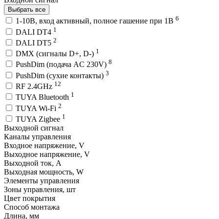
Выбрать все
6
1-10В, вход активный, полное гашение при 1В
1
DALI DT4
2
DALI DT5
1
DMX (сигналы D+, D-)
8
PushDim (подача AC 230V)
3
PushDim (сухие контакты)
12
RF 2.4GHz
1
TUYA Bluetooth
2
TUYA Wi-Fi
1
TUYA Zigbee
Выходной сигнал
Каналы управления
Входное напряжение, V
Выходное напряжение, V
Выходной ток, A
Выходная мощность, W
Элементы управления
Зоны управления, шт
Цвет покрытия
Способ монтажа
Длина, мм