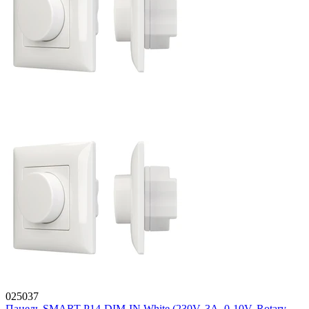
025037
Панель SMART-P14-DIM-IN White (230V, 3A, 0-10V, Rotary,