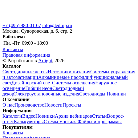
+7 (495) 980-01-67
info@led-up.ru
Москва, Суворовская, д. 6, стр. 2
Работаем:
Пн. -Пт.
09:00 - 18:00
Контакты
Правовая информация
© Разработано в
Arlight
, 2026
Каталог
Светодиодные ленты
Источники питания
Системы управления
и автоматизации
Алюминиевые профили
Функциональный
свет
Дизайнерский свет
Системы освещения
Наружное
освещение
Гибкий неон
Светодиодный
декор
Электроустановочные изделия
Светодиоды
Новинки
О компании
О нас
Производство
Новости
Проекты
Информация
Каталоги
Видео
Новинки
Архив вебинаров
Статьи
Вопрос-
ответ
Калькуляторы
Схемы монтажа
Файлы и программы
Покупателям
Контакты