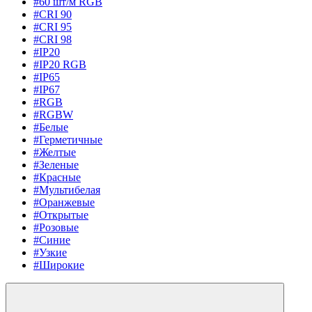
#60 шт/м RGB
#CRI 90
#CRI 95
#CRI 98
#IP20
#IP20 RGB
#IP65
#IP67
#RGB
#RGBW
#Белые
#Герметичные
#Желтые
#Зеленые
#Красные
#Мультибелая
#Оранжевые
#Открытые
#Розовые
#Синие
#Узкие
#Широкие