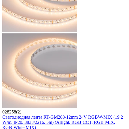
028258(2)
Светодиодная лента RT-GM288-12mm 24V RGBW-MIX (19.2
W/m, IP20, 3838/2216, 5m) (Arlight, RGB-CCT, RGB-MIX,
RGB-White MIX)