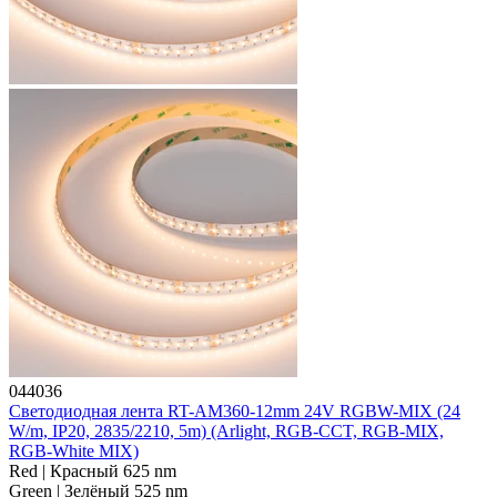
044036
Светодиодная лента RT-AM360-12mm 24V RGBW-MIX (24
W/m, IP20, 2835/2210, 5m) (Arlight, RGB-CCT, RGB-MIX,
RGB-White MIX)
Red | Красный 625 nm
Green | Зелёный 525 nm