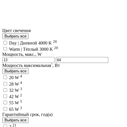
Цвет свечения
Выбрать все
26
Day | Дневной 4000 K
20
Warm | Тёплый 3000 K
Мощность, макс., W
Мощность максимальная`, Вт
Выбрать все
4
20 W
4
28 W
3
32 W
2
42 W
5
55 W
3
65 W
Гарантийный срок, год(а)
Выбрать все
21
2