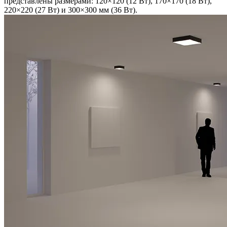
представлены размерами: 120×120 (12 Вт), 170×170 (18 Вт),
220×220 (27 Вт) и 300×300 мм (36 Вт).