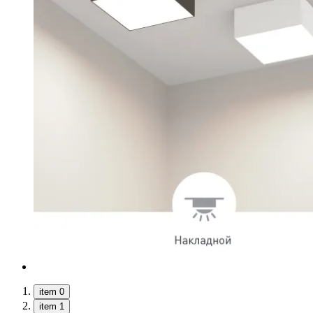
item 0
item 1