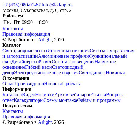
+7 (495) 980-01-67
info@led-up.ru
Москва, Суворовская, д. 6, стр. 2
Работаем:
Пн. -Пт.
09:00 - 18:00
Контакты
Правовая информация
© Разработано в
Arlight
, 2026
Каталог
Светодиодные ленты
Источники питания
Системы управления
и автоматизации
Алюминиевые профили
Функциональный
свет
Дизайнерский свет
Системы освещения
Наружное
освещение
Гибкий неон
Светодиодный
декор
Электроустановочные изделия
Светодиоды
Новинки
О компании
О нас
Производство
Новости
Проекты
Информация
Каталоги
Видео
Новинки
Архив вебинаров
Статьи
Вопрос-
ответ
Калькуляторы
Схемы монтажа
Файлы и программы
Покупателям
Контакты
Правовая информация
© Разработано в
Arlight
, 2026