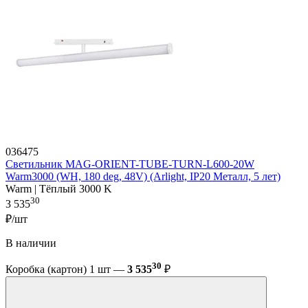
036475
Светильник MAG-ORIENT-TUBE-TURN-L600-20W
Warm3000 (WH, 180 deg, 48V) (Arlight, IP20 Металл, 5 лет)
Warm | Тёплый 3000 K
30
3 535
₽/шт
В наличии
30
Коробка (картон) 1 шт —
3 535
₽